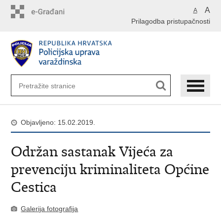
Preskoči
A
A
na
Prilagodba pristupačnosti
glavni
sadržaj
Objavljeno: 15.02.2019.
Održan sastanak Vijeća za
prevenciju kriminaliteta Općine
Cestica
Galerija fotografija