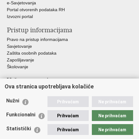
e-Savjetovanja
Portal otvorenih podataka RH
Izvozni portal
Pristup informacijama
Pravo na pristup informacijama
Savjetovanje
Zaštita osobnih podataka
Zapošljavanje
Školovanje
Važne poveznice
Ova stranica upotrebljava kolačiće
Ministarstvo unutarnjih poslova
Sindikati
Nužni
Prihvaćam
Ne prihvaćam
Udruge
Dom zdravlja MUP-a
Funkcionalni
Prihvaćam
Ne prihvaćam
Policijska akademija
Muzej policije
Statistički
Prihvaćam
Ne prihvaćam
Zaklada policijske solidarnosti
Centar za forenzična ispitivanja, istraživanja i vještačenja "Ivan