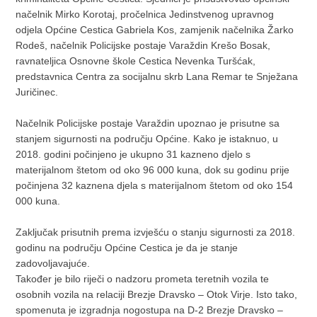
načelnik Mirko Korotaj, pročelnica Jedinstvenog upravnog
odjela Općine Cestica Gabriela Kos, zamjenik načelnika Žarko
Rodeš, načelnik Policijske postaje Varaždin Krešo Bosak,
ravnateljica Osnovne škole Cestica Nevenka Turšćak,
predstavnica Centra za socijalnu skrb Lana Remar te Snježana
Juričinec.
Načelnik Policijske postaje Varaždin upoznao je prisutne sa
stanjem sigurnosti na području Općine. Kako je istaknuo, u
2018. godini počinjeno je ukupno 31 kazneno djelo s
materijalnom štetom od oko 96 000 kuna, dok su godinu prije
počinjena 32 kaznena djela s materijalnom štetom od oko 154
000 kuna.
Zaključak prisutnih prema izvješću o stanju sigurnosti za 2018.
godinu na području Općine Cestica je da je stanje
zadovoljavajuće.
Također je bilo riječi o nadzoru prometa teretnih vozila te
osobnih vozila na relaciji Brezje Dravsko – Otok Virje. Isto tako,
spomenuta je izgradnja nogostupa na D-2 Brezje Dravsko –