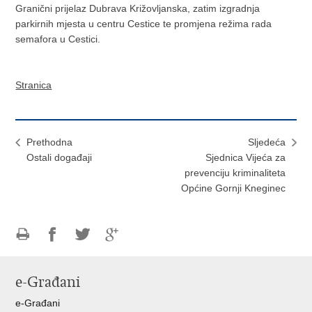
Granični prijelaz Dubrava Križovljanska, zatim izgradnja
parkirnih mjesta u centru Cestice te promjena režima rada
semafora u Cestici.
Stranica
Prethodna
Sljedeća
Ostali događaji
Sjednica Vijeća za
prevenciju kriminaliteta
Općine Gornji Kneginec
Ispiši
Podijeli
Podijeli
Podijeli
stranicu
na
na
na
e-Građani
Facebooku
Twitteru
Google
+
e-Građani