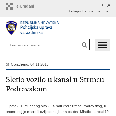
Preskoči
A
A
na
Prilagodba pristupačnosti
glavni
sadržaj
Objavljeno: 04.11.2019.
Sletio vozilo u kanal u Strmcu
Podravskom
U petak, 1. studenog oko 7.15 sati kod Strmca Podravskog, u
prometnoj je nesreći ozlijeđena jedna osoba. Mladić starosti 19