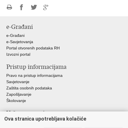
Ispiši
Podijeli
Podijeli
Podijeli
stranicu
na
na
na
e-Građani
Facebooku
Twitteru
Google
+
e-Građani
e-Savjetovanja
Portal otvorenih podataka RH
Izvozni portal
Pristup informacijama
Pravo na pristup informacijama
Savjetovanje
Zaštita osobnih podataka
Zapošljavanje
Školovanje
Važne poveznice
Ova stranica upotrebljava kolačiće
Ministarstvo unutarnjih poslova