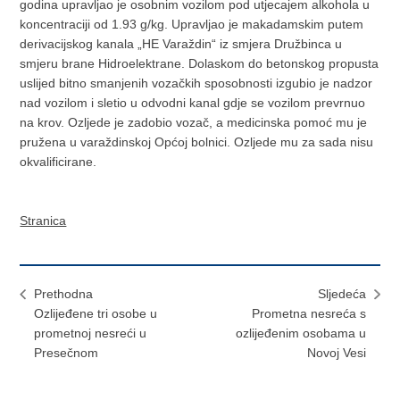
godina upravljao je osobnim vozilom pod utjecajem alkohola u
koncentraciji od 1.93 g/kg. Upravljao je makadamskim putem
derivacijskog kanala „HE Varaždin“ iz smjera Družbinca u
smjeru brane Hidroelektrane. Dolaskom do betonskog propusta
uslijed bitno smanjenih vozačkih sposobnosti izgubio je nadzor
nad vozilom i sletio u odvodni kanal gdje se vozilom prevrnuo
na krov. Ozljede je zadobio vozač, a medicinska pomoć mu je
pružena u varaždinskoj Općoj bolnici. Ozljede mu za sada nisu
okvalificirane.
Stranica
Prethodna
Sljedeća
Ozlijeđene tri osobe u
Prometna nesreća s
prometnoj nesreći u
ozlijeđenim osobama u
Presečnom
Novoj Vesi