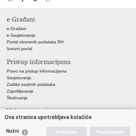
Ispiši
Podijeli
Podijeli
Podijeli
stranicu
na
na
na
e-Građani
Facebooku
Twitteru
Google
+
e-Građani
e-Savjetovanja
Portal otvorenih podataka RH
Izvozni portal
Pristup informacijama
Pravo na pristup informacijama
Savjetovanje
Zaštita osobnih podataka
Zapošljavanje
Školovanje
Važne poveznice
Ova stranica upotrebljava kolačiće
Ministarstvo unutarnjih poslova
Sindikati
Nužni
Prihvaćam
Ne prihvaćam
Udruge