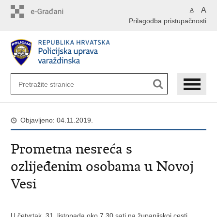
Preskoči
A
A
na
Prilagodba pristupačnosti
glavni
sadržaj
Objavljeno: 04.11.2019.
Prometna nesreća s
ozlijeđenim osobama u Novoj
Vesi
U četvrtak, 31. listopada oko 7.30 sati na županijskoj cesti