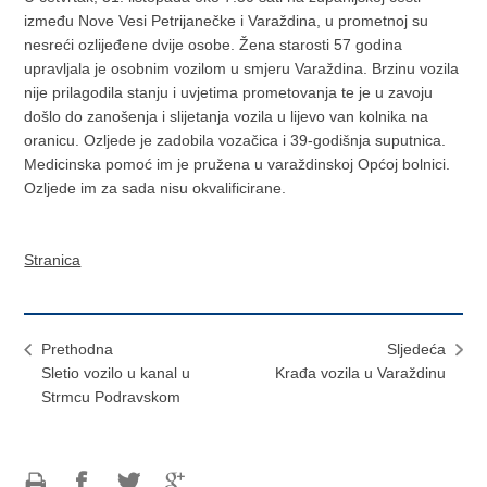
između Nove Vesi Petrijanečke i Varaždina, u prometnoj su
nesreći ozlijeđene dvije osobe. Žena starosti 57 godina
upravljala je osobnim vozilom u smjeru Varaždina. Brzinu vozila
nije prilagodila stanju i uvjetima prometovanja te je u zavoju
došlo do zanošenja i slijetanja vozila u lijevo van kolnika na
oranicu. Ozljede je zadobila vozačica i 39-godišnja suputnica.
Medicinska pomoć im je pružena u varaždinskoj Općoj bolnici.
Ozljede im za sada nisu okvalificirane.
Stranica
Prethodna
Sljedeća
Sletio vozilo u kanal u
Krađa vozila u Varaždinu
Strmcu Podravskom