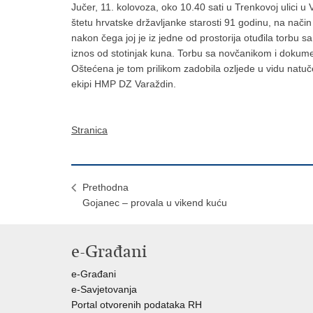
Jučer, 11. kolovoza, oko 10.40 sati u Trenkovoj ulici 
štetu hrvatske državljanke starosti 91 godinu, na način
nakon čega joj je iz jedne od prostorija otuđila torbu 
iznos od stotinjak kuna. Torbu sa novčanikom i dokume
Oštećena je tom prilikom zadobila ozljede u vidu natuče
ekipi HMP DZ Varaždin.
Stranica
Prethodna
Gojanec – provala u vikend kuću
e-Građani
e-Građani
e-Savjetovanja
Portal otvorenih podataka RH