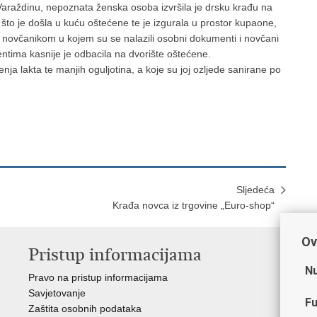
u Varaždinu, nepoznata ženska osoba izvršila je drsku krađu na
 što je došla u kuću oštećene te je izgurala u prostor kupaone,
sa novčanikom u kojem su se nalazili osobni dokumenti i novčani
ntima kasnije je odbacila na dvorište oštećene.
nja lakta te manjih oguljotina, a koje su joj ozljede sanirane po
Sljedeća
Krađa novca iz trgovine „Euro-shop“
Ov
Pristup informacijama
V
Nu
Pravo na pristup informacijama
Min
Savjetovanje
Sin
Fu
Zaštita osobnih podataka
Ud