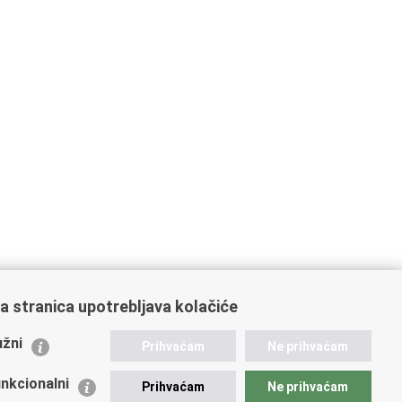
a stranica upotrebljava kolačiće
ažne poveznice
žni
Prihvaćam
Ne prihvaćam
istarstvo unutarnjih poslova
dikati
nkcionalni
Prihvaćam
Ne prihvaćam
ruge