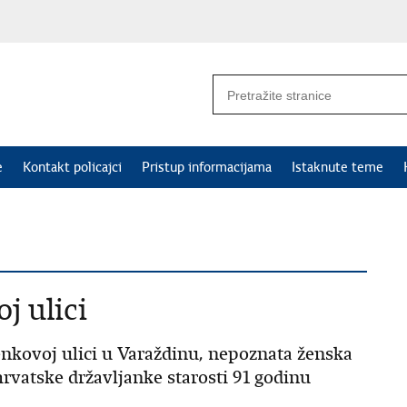
e
Kontakt policajci
Pristup informacijama
Istaknute teme
j ulici
renkovoj ulici u Varaždinu, nepoznata ženska
hrvatske državljanke starosti 91 godinu