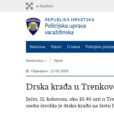
Preskoči
na
glavni
sadržaj
Naslovna
Vijesti
O nama
Policijske postaj
Naslovnica
Vijesti
Objavljeno: 12.08.2009.
Drska krađa u Trenkovo
Jučer, 11. kolovoza, oko 10.40 sati u T
osoba izvršila je drsku krađu na štetu 