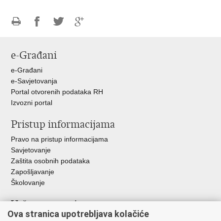
Ispiši
Podijeli
Podijeli
Podijeli
stranicu
na
na
na
e-Građani
Facebooku
Twitteru
Google
+
e-Građani
e-Savjetovanja
Portal otvorenih podataka RH
Izvozni portal
Pristup informacijama
Pravo na pristup informacijama
Savjetovanje
Zaštita osobnih podataka
Zapošljavanje
Školovanje
Važne poveznice
Ova stranica upotrebljava kolačiće
Ministarstvo unutarnjih poslova