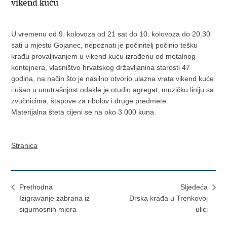
vikend kuću
U vremenu od 9. kolovoza od 21 sat do 10. kolovoza do 20.30
sati u mjestu Gojanec, nepoznati je počinitelj počinio tešku
krađu provaljivanjem u vikend kuću izrađenu od metalnog
kontejnera, vlasništvo hrvatskog državljanina starosti 47
godina, na način što je nasilno otvorio ulazna vrata vikend kuće
i ušao u unutrašnjost odakle je otuđio agregat, muzičku liniju sa
zvučnicima, štapove za ribolov i druge predmete.
Materijalna šteta cijeni se na oko 3 000 kuna.
Stranica
Prethodna
Sljedeća
Izigravanje zabrana iz
Drska krađa u Trenkovoj
sigurnosnih mjera
ulici