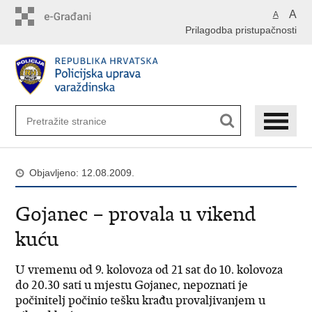
Preskoči
A
A
na
Prilagodba pristupačnosti
glavni
sadržaj
Objavljeno: 12.08.2009.
Gojanec – provala u vikend
kuću
U vremenu od 9. kolovoza od 21 sat do 10. kolovoza
do 20.30 sati u mjestu Gojanec, nepoznati je
počinitelj počinio tešku krađu provaljivanjem u