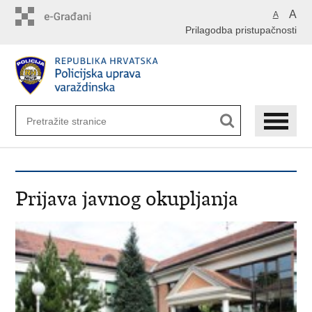
Preskoči
A
A
na
Prilagodba pristupačnosti
glavni
sadržaj
Prijava javnog okupljanja