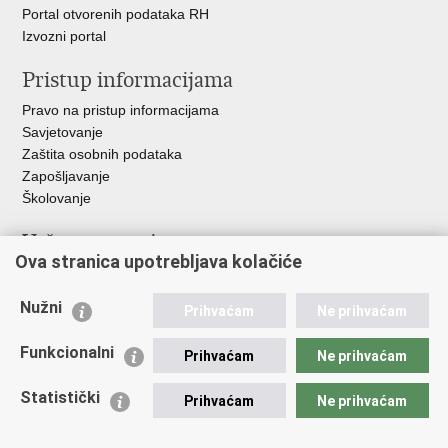
Portal otvorenih podataka RH
Izvozni portal
Pristup informacijama
Pravo na pristup informacijama
Savjetovanje
Zaštita osobnih podataka
Zapošljavanje
Školovanje
Važne poveznice
Ova stranica upotrebljava kolačiće
Ministarstvo unutarnjih poslova
Sindikati
Nužni
Prihvaćam
Ne prihvaćam
Udruge
Dom zdravlja MUP-a
Funkcionalni
Prihvaćam
Ne prihvaćam
Policijska akademija
Muzej policije
Statistički
Prihvaćam
Ne prihvaćam
Zaklada policijske solidarnosti
Centar za forenzična ispitivanja, istraživanja i vještačenja "Ivan