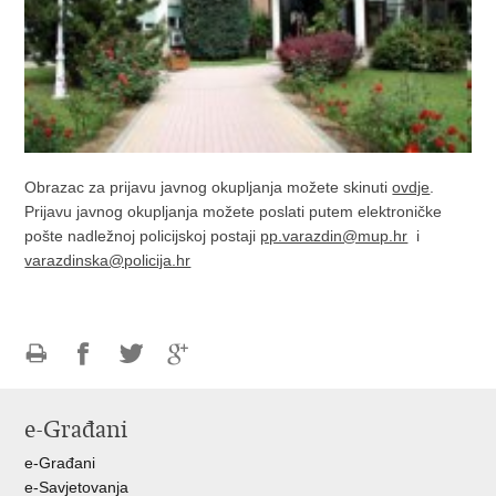
Obrazac za prijavu javnog okupljanja možete skinuti
ovdje
.
Prijavu javnog okupljanja možete poslati putem elektroničke
pošte nadležnoj policijskoj postaji
pp.varazdin@mup.hr
i
varazdinska@policija.hr
Ispiši
Podijeli
Podijeli
Podijeli
stranicu
na
na
na
e-Građani
Facebooku
Twitteru
Google
+
e-Građani
e-Savjetovanja