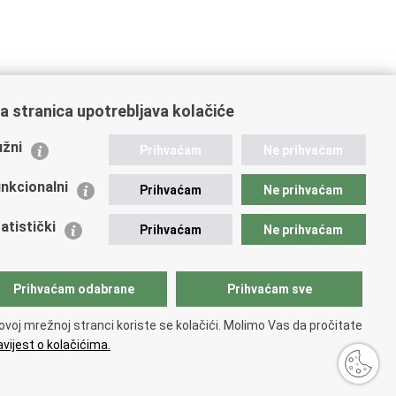
a stranica upotrebljava kolačiće
ažne poveznice
žni
Prihvaćam
Ne prihvaćam
istarstvo unutarnjih poslova
dikati
nkcionalni
Prihvaćam
Ne prihvaćam
ruge
 zdravlja MUP-a
atistički
Prihvaćam
Ne prihvaćam
icijska akademija
ej policije
lada policijske solidarnosti
Prihvaćam odabrane
Prihvaćam sve
tar za forenzična ispitivanja, istraživanja i vještačenja
an Vučetić"
ovoj mrežnoj stranci koriste se kolačići. Molimo Vas da pročitate
icijske uprave
vijest o kolačićima.
sti
.