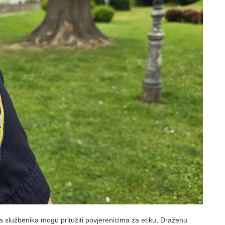
a službenika mogu pritužiti povjerenicima za etiku, Draženu