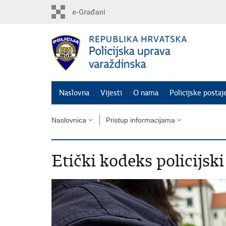
Preskoči
na
glavni
sadržaj
Naslovna
Vijesti
O nama
Policijske postaj
Naslovnica
Pristup informacijama
Etički kodeks policijsk