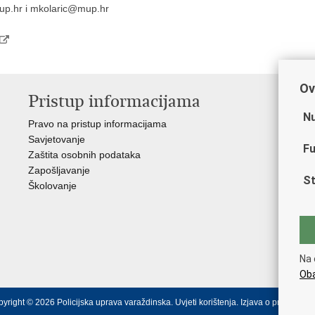
mup.hr i mkolaric@mup.hr
Ov
Pristup informacijama
V
Nu
Pravo na pristup informacijama
Min
Savjetovanje
Sin
Fu
Zaštita osobnih podataka
Ud
Zapošljavanje
Dom
St
Školovanje
Pol
Muz
Zak
Cen
"Iv
Na 
Pol
Oba
yright © 2026 Policijska uprava varaždinska.
Uvjeti korištenja
.
Izjava o pristupačno