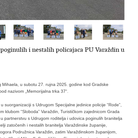
 poginulih i nestalih policajaca PU Varaždin u
g Mihaela, u subotu 27. rujna 2025. godine kod Gradske
pod nazivom „Memorijalna trka 37“.
 u suorganizaciji s Udrugom Specijalne jedinice policije “Rode”,
kim klubom “Sloboda” Varaždin, Turističkom zajednicom Grada
u partnerstvu s Udrugom roditelja i udovica poginulih branitelja
i zatočenih i nestalih branitelja Varaždinske županije,
 logora Podružnica Varaždin, zatim Varaždinskom županijom,