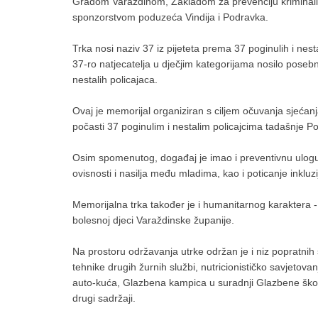
Gradom Varaždinom, Zakladom za prevenciju kriminalite
sponzorstvom poduzeća Vindija i Podravka.
Trka nosi naziv 37 iz pijeteta prema 37 poginulih i ne
37-ro natjecatelja u dječjim kategorijama nosilo poseb
nestalih policajaca.
Ovaj je memorijal organiziran s ciljem očuvanja sjećan
počasti 37 poginulim i nestalim policajcima tadašnje P
Osim spomenutog, događaj je imao i preventivnu ulogu 
ovisnosti i nasilja među mladima, kao i poticanje inkluz
Memorijalna trka također je i humanitarnog karaktera -
bolesnoj djeci Varaždinske županije.
Na prostoru održavanja utrke održan je i niz popratnih 
tehnike drugih žurnih službi, nutricionističko savjetov
auto-kuća, Glazbena kampica u suradnji Glazbene škole
drugi sadržaji.