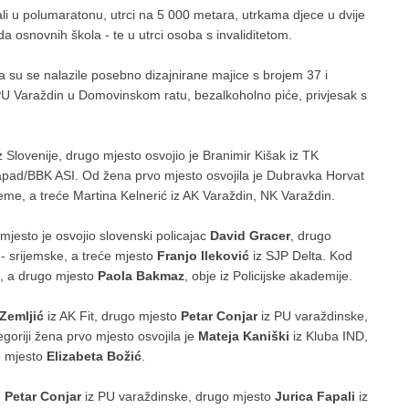
cali u polumaratonu, utrci na 5 000 metara, utrkama djece u dvije
a osnovnih škola - te u utrci osoba s invaliditetom.
ima su se nalazile posebno dizajnirane majice s brojem 37 i
 PU Varaždin u Domovinskom ratu, bezalkoholno piće, privjesak s
z Slovenije, drugo mjesto osvojio je Branimir Kišak iz TK
zapad/BBK ASI. Od žena prvo mjesto osvojila je Dubravka Horvat
eme, a treće Martina Kelnerić iz AK Varaždin, NK Varaždin.
 mjesto je osvojio slovenski policajac
David Gracer
, drugo
 - srijemske, a treće mjesto
Franjo Ileković
iz SJP Delta. Kod
, a drugo mjesto
Paola Bakmaz
, obje iz Policijske akademije.
Zemljić
iz AK Fit, drugo mjesto
Petar Conjar
iz PU varaždinske,
oriji žena prvo mjesto osvojila je
Mateja Kaniški
iz Kluba IND,
e mjesto
Elizabeta Božić
.
e
Petar Conjar
iz PU varaždinske, drugo mjesto
Jurica Fapali
iz