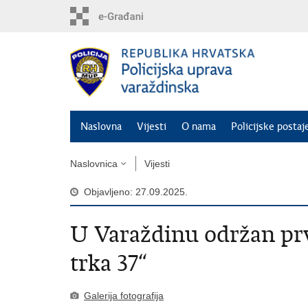
Preskoči
na
glavni
sadržaj
Naslovna
Vijesti
O nama
Policijske postaj
Naslovnica
Vijesti
Objavljeno: 27.09.2025.
U Varaždinu održan pr
trka 37“
Galerija fotografija