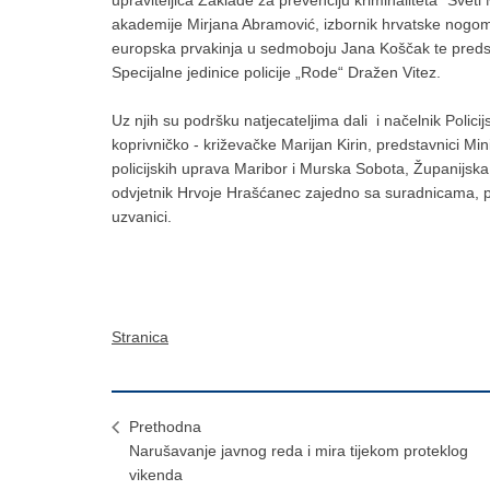
upraviteljica Zaklade za prevenciju kriminaliteta "Sveti 
akademije Mirjana Abramović, izbornik hrvatske nogome
europska prvakinja u sedmoboju Jana Koščak te preds
Specijalne jedinice policije „Rode“ Dražen Vitez.
Uz njih su podršku natjecateljima dali i načelnik Poli
koprivničko - križevačke Marijan Kirin, predstavnici Mi
policijskih uprava Maribor i Murska Sobota, Županijska
odvjetnik Hrvoje Hrašćanec zajedno sa suradnicama, pro
uzvanici.
Stranica
Prethodna
Narušavanje javnog reda i mira tijekom proteklog
vikenda