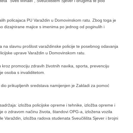
ta “Sveti Mihael”, Sveučilištem Sjever i drugima te pod
stalih policajaca PU Varaždin u Domovinskom ratu. Zbog toga je
no dizajnirane majice s imenima po jednog od poginulih i
ja na slavnu prošlost varaždinske policije te posebnog odavanja
olicijske uprave Varaždin u Domovinskom ratu.
kroz promociju zdravih životnih navika, sporta, prevenciju
ije osoba s invaliditetom.
 dio prikupljenih sredstava namijenjen je Zakladi za pomoć
sadržaja: izložba policijske opreme i tehnike, izložba opreme i
anje o zdravom načinu života, štandovi OPG-a, izložena vozila
 Varaždin, izložba radova studenata Sveučilišta Sjever i brojni