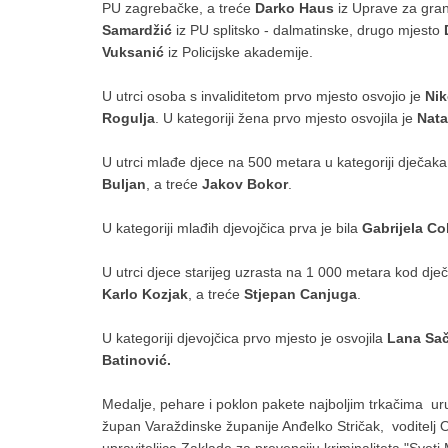
PU zagrebačke, a treće
Darko Haus
iz Uprave za grani
Samardžić
iz PU splitsko - dalmatinske, drugo mjesto
Vuksanić
iz Policijske akademije.
U utrci osoba s invaliditetom prvo mjesto osvojio je
Nik
Rogulja
. U kategoriji žena prvo mjesto osvojila je
Nata
U utrci mlađe djece na 500 metara u kategoriji dječaka,
Buljan
, a treće
Jakov Bokor
.
U kategoriji mlađih djevojčica prva je bila
Gabrijela Co
U utrci djece starijeg uzrasta na 1 000 metara kod dje
Karlo Kozjak
, a treće
Stjepan Canjuga
.
U kategoriji djevojčica prvo mjesto je osvojila
Lana Sač
Batinović.
Medalje, pehare i poklon pakete najboljim trkačima uru
župan Varaždinske županije Anđelko Stričak, voditelj 