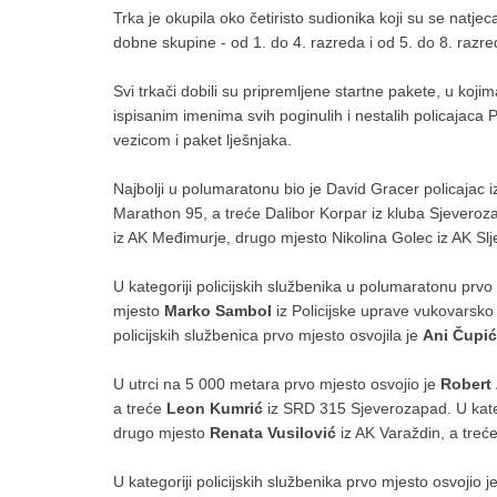
Trka je okupila oko četiristo sudionika koji su se natje
dobne skupine - od 1. do 4. razreda i od 5. do 8. razred
Svi trkači dobili su pripremljene startne pakete, u koj
ispisanim imenima svih poginulih i nestalih policajaca
vezicom i paket lješnjaka.
Najbolji u polumaratonu bio je David Gracer policajac i
Marathon 95, a treće Dalibor Korpar iz kluba Sjevero
iz AK Međimurje, drugo mjesto Nikolina Golec iz AK Slj
U kategoriji policijskih službenika u polumaratonu prvo
mjesto
Marko Sambol
iz Policijske uprave vukovarsko
policijskih službenica prvo mjesto osvojila je
Ani Čupić
U utrci na 5 000 metara prvo mjesto osvojio je
Robert 
a treće
Leon Kumrić
iz SRD 315 Sjeverozapad. U kateg
drugo mjesto
Renata Vusilović
iz AK Varaždin, a treć
U kategoriji policijskih službenika prvo mjesto osvojio j