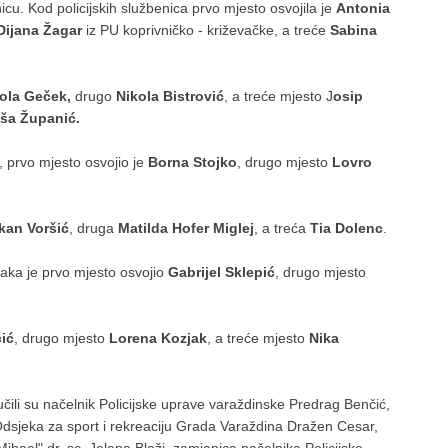
cu. Kod policijskih službenica prvo mjesto osvojila je
Antonia
Dijana Žagar
iz PU koprivničko - križevačke, a treće
Sabina
ola Geček,
drugo
Nikola Bistrović
, a treće mjesto J
osip
ša Županić.
 prvo mjesto osvojio je
Borna Stojko
, drugo mjesto
Lovro
kan Voršić
, druga
Matilda Hofer Miglej
, a treća
Tia Dolenc
.
čaka je prvo mjesto osvojio
Gabrijel Sklepić
, drugo mjesto
ić
, drugo mjesto
Lorena Kozjak
, a treće mjesto
Nika
čili su načelnik Policijske uprave varaždinske Predrag Benčić,
Odsjeka za sport i rekreaciju Grada Varaždina Dražen Cesar,