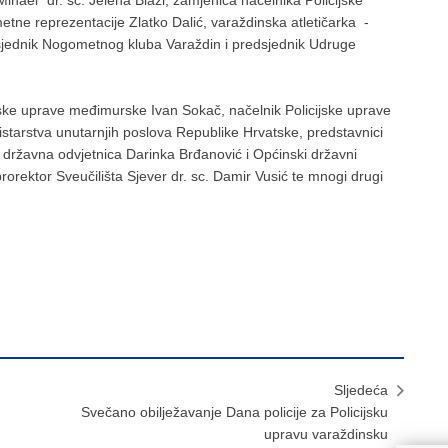
Mihael" dr. sc. Jelena Blaži, zamjenica načelnika Policijske
tne reprezentacije Zlatko Dalić, varaždinska atletičarka -
jednik Nogometnog kluba Varaždin i predsjednik Udruge
cijske uprave međimurske Ivan Sokač, načelnik Policijske uprave
nistarstva unutarnjih poslova Republike Hrvatske, predstavnici
 državna odvjetnica Darinka Brđanović i Općinski državni
rektor Sveučilišta Sjever dr. sc. Damir Vusić te mnogi drugi
Sljedeća
​Svečano obilježavanje Dana policije za Policijsku
upravu varaždinsku