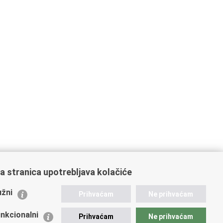
a stranica upotrebljava kolačiće
ažne poveznice
žni
Prihvaćam
Ne prihvaćam
istarstvo unutarnjih poslova
dikati
nkcionalni
Prihvaćam
Ne prihvaćam
ruge