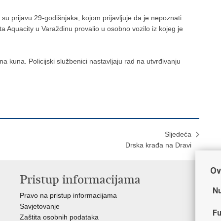
li su prijavu 29-godišnjaka, kojom prijavljuje da je nepoznati
išta Aquacity u Varaždinu provalio u osobno vozilo iz kojeg je
na kuna. Policijski službenici nastavljaju rad na utvrđivanju
Sljedeća
Drska krađa na Dravi
Ov
Pristup informacijama
V
Nu
Pravo na pristup informacijama
Min
Savjetovanje
Sin
Fu
Zaštita osobnih podataka
Ud