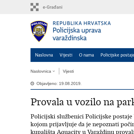
Preskoči
na
glavni
sadržaj
Naslovna
Vijesti
O nama
Policijske postaj
Naslovnica
Vijesti
Objavljeno: 19.08.2019.
Provala u vozilo na park
Policijski službenici Policijske postaj
kojom prijavljuje da je nepoznati počin
kupališta Aquacity u Varaždinu proval