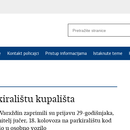
e
Kontakt policajci
Pristup informacijama
Istaknute teme
iralištu kupališta
e Varaždin zaprimili su prijavu 29-godišnjaka,
itelj jučer, 18. kolovoza na parkiralištu kod
io u osobno vozilo