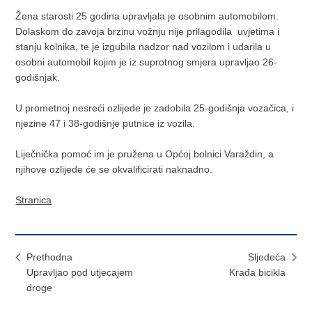
Žena starosti 25 godina upravljala je osobnim automobilom.
Dolaskom do zavoja brzinu vožnju nije prilagodila uvjetima i
stanju kolnika, te je izgubila nadzor nad vozilom i udarila u
osobni automobil kojim je iz suprotnog smjera upravljao 26-
godišnjak.
U prometnoj nesreći ozlijede je zadobila 25-godišnja vozačica, i
njezine 47 i 38-godišnje putnice iz vozila.
Liječnička pomoć im je pružena u Općoj bolnici Varaždin, a
njihove ozlijede će se okvalificirati naknadno.
Stranica
Prethodna
Sljedeća
Upravljao pod utjecajem
Krađa bicikla
droge