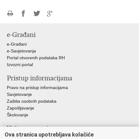
Ispiši
Podijeli
Podijeli
Podijeli
stranicu
na
na
na
e-Građani
Facebooku
Twitteru
Google
+
e-Građani
e-Savjetovanja
Portal otvorenih podataka RH
Izvozni portal
Pristup informacijama
Pravo na pristup informacijama
Savjetovanje
Zaštita osobnih podataka
Zapošljavanje
Školovanje
Važne poveznice
Ova stranica upotrebljava kolačiće
Ministarstvo unutarnjih poslova