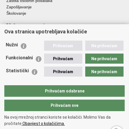
Zaštita osobnih podataka
Zapošljavanje
Školovanje
Važne poveznice
Ova stranica upotrebljava kolačiće
Ministarstvo unutarnjih poslova
Sindikati
Nužni
Prihvaćam
Ne prihvaćam
Udruge
Dom zdravlja MUP-a
Funkcionalni
Prihvaćam
Ne prihvaćam
Policijska akademija
Muzej policije
Statistički
Prihvaćam
Ne prihvaćam
Zaklada policijske solidarnosti
Centar za forenzična ispitivanja, istraživanja i vještačenja "Ivan
Vučetić"
Prihvaćam odabrane
Policijske uprave
Prihvaćam sve
Povratak na vrh
Na ovoj mrežnoj stranci koriste se kolačići. Molimo Vas da
Copyright © 2026 Policijska uprava varaždinska.
Uvjeti korištenja
.
Izjava o
pročitate
Obavijest o kolačićima.
pristupačnosti
.