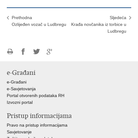
Prethodna
Sljedeća
Ozlijeđen vozač u Ludbregu
Krađa novčanika iz torbice u
Ludbregu
Ispiši
Podijeli
Podijeli
Podijeli
stranicu
na
na
na
e-Građani
Facebooku
Twitteru
Google
+
e-Građani
e-Savjetovanja
Portal otvorenih podataka RH
Izvozni portal
Pristup informacijama
Pravo na pristup informacijama
Savjetovanje