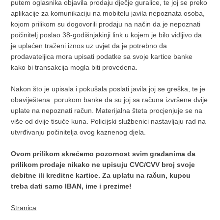
putem oglasnika objavila prodaju dječje guralice, te joj se preko
aplikacije za komunikaciju na mobitelu javila nepoznata osoba,
kojom prilikom su dogovorili prodaju na način da je nepoznati
počinitelj poslao 38-godišnjakinji link u kojem je bilo vidljivo da
je uplaćen traženi iznos uz uvjet da je potrebno da
prodavateljica mora upisati podatke sa svoje kartice banke
kako bi transakcija mogla biti provedena.
Nakon što je upisala i pokušala poslati javila joj se greška, te je
obaviještena porukom banke da su joj sa računa izvršene dvije
uplate na nepoznati račun. Materijalna šteta procjenjuje se na
više od dvije tisuće kuna. Policijski službenici nastavljaju rad na
utvrđivanju počinitelja ovog kaznenog djela.
Ovom prilikom skrećemo pozornost svim građanima da
prilikom prodaje nikako ne upisuju CVC/CVV broj svoje
debitne ili kreditne kartice. Za uplatu na račun, kupcu
treba dati samo IBAN, ime i prezime!
Stranica