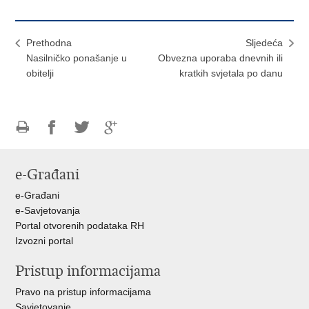
Prethodna
Sljedeća
Nasilničko ponašanje u
Obvezna uporaba dnevnih ili
obitelji
kratkih svjetala po danu
Ispiši
Podijeli
Podijeli
Podijeli
stranicu
na
na
na
e-Građani
Facebooku
Twitteru
Google
+
e-Građani
e-Savjetovanja
Portal otvorenih podataka RH
Izvozni portal
Pristup informacijama
Pravo na pristup informacijama
Savjetovanje