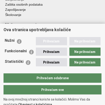
Zaštita osobnih podataka
Zapošljavanje
Školovanje
Važne poveznice
Ova stranica upotrebljava kolačiće
Ministarstvo unutarnjih poslova
Sindikati
Nužni
Prihvaćam
Ne prihvaćam
Udruge
Dom zdravlja MUP-a
Funkcionalni
Prihvaćam
Ne prihvaćam
Policijska akademija
Muzej policije
Statistički
Prihvaćam
Ne prihvaćam
Zaklada policijske solidarnosti
Centar za forenzična ispitivanja, istraživanja i vještačenja "Ivan
Vučetić"
Prihvaćam odabrane
Policijske uprave
Prihvaćam sve
Povratak na vrh
Na ovoj mrežnoj stranci koriste se kolačići. Molimo Vas da
Copyright © 2026 Policijska uprava varaždinska.
Uvjeti korištenja
.
Izjava o
pročitate
Obavijest o kolačićima.