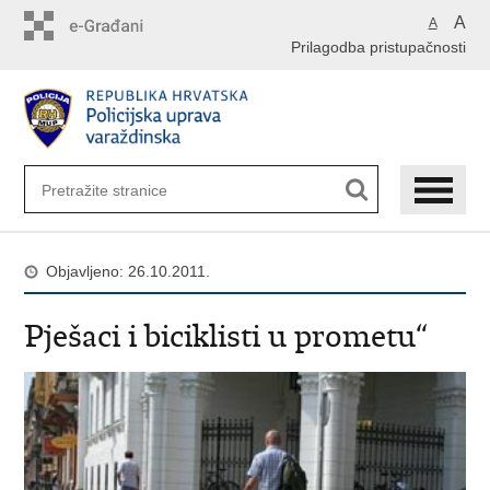
Preskoči
A
A
na
Prilagodba pristupačnosti
glavni
sadržaj
Objavljeno: 26.10.2011.
Pješaci i biciklisti u prometu“