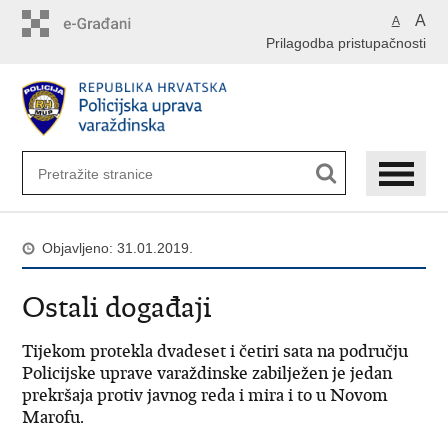
Preskoči
A
A
na
Prilagodba pristupačnosti
glavni
sadržaj
Objavljeno: 31.01.2019.
Ostali događaji
Tijekom protekla dvadeset i četiri sata na području
Policijske uprave varaždinske zabilježen je jedan
prekršaja protiv javnog reda i mira i to u Novom
Marofu.