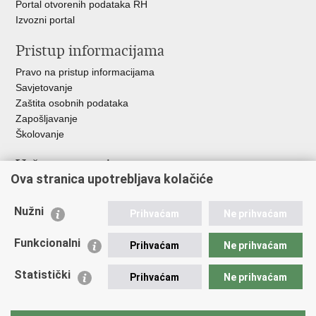
Portal otvorenih podataka RH
Izvozni portal
Pristup informacijama
Pravo na pristup informacijama
Savjetovanje
Zaštita osobnih podataka
Zapošljavanje
Školovanje
Važne poveznice
Ova stranica upotrebljava kolačiće
Ministarstvo unutarnjih poslova
Sindikati
Nužni
Prihvaćam
Ne prihvaćam
Udruge
Dom zdravlja MUP-a
Funkcionalni
Prihvaćam
Ne prihvaćam
Policijska akademija
Muzej policije
Statistički
Prihvaćam
Ne prihvaćam
Zaklada policijske solidarnosti
Centar za forenzična ispitivanja, istraživanja i vještačenja "Ivan
Vučetić"