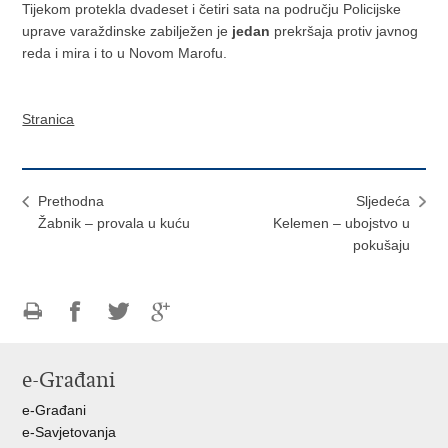
Tijekom protekla dvadeset i četiri sata na području Policijske
uprave varaždinske zabilježen je
jedan
prekršaja protiv javnog
reda i mira i to u Novom Marofu.
Stranica
Prethodna
Sljedeća
Žabnik – provala u kuću
Kelemen – ubojstvo u
pokušaju
Ispiši
Podijeli
Podijeli
Podijeli
stranicu
na
na
na
e-Građani
Facebooku
Twitteru
Google
+
e-Građani
e-Savjetovanja