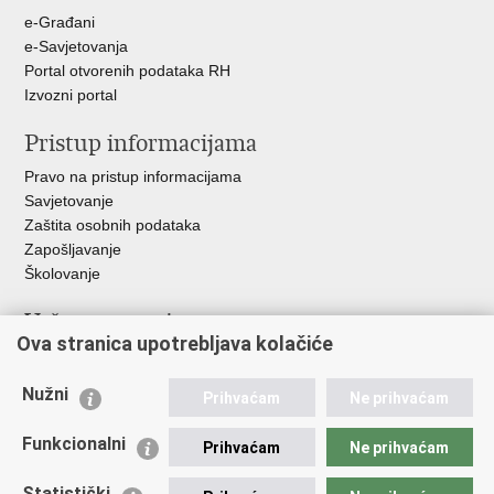
+
e-Građani
e-Savjetovanja
Portal otvorenih podataka RH
Izvozni portal
Pristup informacijama
Pravo na pristup informacijama
Savjetovanje
Zaštita osobnih podataka
Zapošljavanje
Školovanje
Važne poveznice
Ova stranica upotrebljava kolačiće
Ministarstvo unutarnjih poslova
Sindikati
Nužni
Prihvaćam
Ne prihvaćam
Udruge
Dom zdravlja MUP-a
Funkcionalni
Prihvaćam
Ne prihvaćam
Policijska akademija
Muzej policije
Statistički