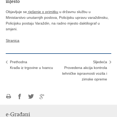
mjesto
Objavljuje se
rješenje o primitku
u državnu službu u
Ministarstvo unutarnjih poslova, Policijsku upravu varaždinsku,
Policijsku postaju Varaždin, na radno mjesto daktilograf u
smjeni.
Stranica
Prethodna
Sljedeća
Krađa iz trgovine u Ivancu
Provedena akcija kontrola
tehničke ispravnosti vozila i
zimske opreme
Ispiši
Podijeli
Podijeli
Podijeli
stranicu
na
na
na
e-Građani
Facebooku
Twitteru
Google