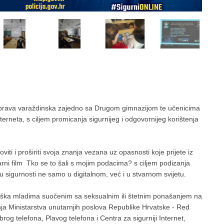
!
a uprava varaždinska zajedno sa Drugom gimnazijom te učenicima
nterneta, s ciljem promicanja sigurnijeg i odgovornijeg korištenja
iti i proširiti svoja znanja vezana uz opasnosti koje prijete iz
arni film Tko se to šali s mojim podacima? s ciljem podizanja
u sigurnosti ne samo u digitalnom, već i u stvarnom svijetu.
rška mladima suočenim sa seksualnim ili štetnim ponašanjem na
šanja Ministarstva unutarnjih poslova Republike Hrvatske - Red
brog telefona, Plavog telefona i Centra za sigurniji Internet,