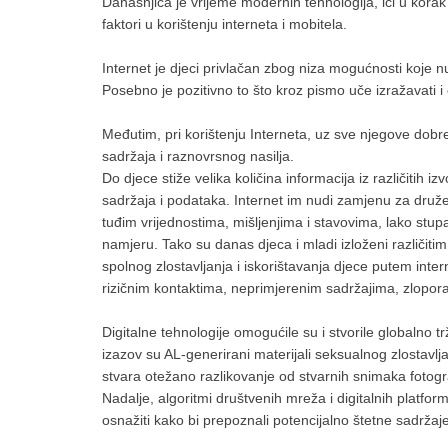
Današnjica je vrijeme modernih tehnologija, ići u korak
faktori u korištenju interneta i mobitela.
Internet je djeci privlačan zbog niza mogućnosti koje nu
Posebno je pozitivno to što kroz pismo uče izražavati i o
Međutim, pri korištenju Interneta, uz sve njegove dobre 
sadržaja i raznovrsnog nasilja.
Do djece stiže velika količina informacija iz različitih i
sadržaja i podataka. Internet im nudi zamjenu za družen
tuđim vrijednostima, mišljenjima i stavovima, lako st
namjeru. Tako su danas djeca i mladi izloženi različiti
spolnog zlostavljanja i iskorištavanja djece putem inter
rizičnim kontaktima, neprimjerenim sadržajima, zlopor
Digitalne tehnologije omogućile su i stvorile globalno tr
izazov su AL-generirani materijali seksualnog zlostavlja
stvara otežano razlikovanje od stvarnih snimaka fotograf
Nadalje, algoritmi društvenih mreža i digitalnih platfo
osnažiti kako bi prepoznali potencijalno štetne sadržaje 