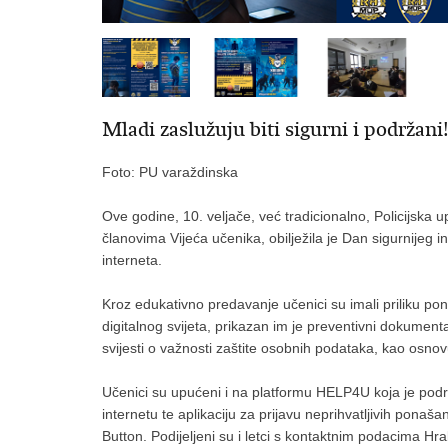
Mladi zaslužuju biti sigurni i podržani
Foto: PU varaždinska
Ove godine, 10. veljače, već tradicionalno, Policijsk
članovima Vijeća učenika, obilježila je Dan sigurnijeg i
interneta.
Kroz edukativno predavanje učenici su imali priliku ponov
digitalnog svijeta, prikazan im je preventivni dokument
svijesti o važnosti zaštite osobnih podataka, kao osnov
Učenici su upućeni i na platformu HELP4U koja je pod
internetu te aplikaciju za prijavu neprihvatljivih pona
Button. Podijeljeni su i letci s kontaktnim podacima Hra