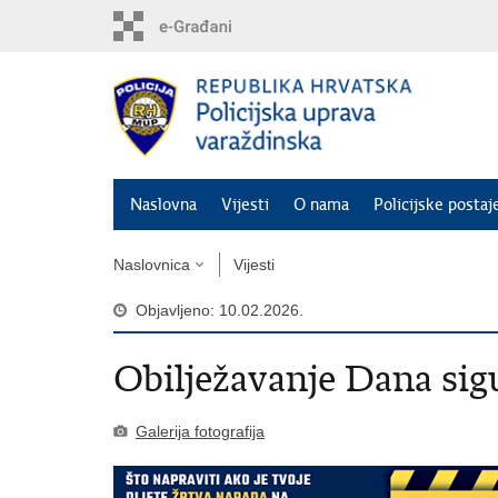
Preskoči
na
glavni
sadržaj
Naslovna
Vijesti
O nama
Policijske postaj
Naslovnica
Vijesti
Objavljeno: 10.02.2026.
Obilježavanje Dana sig
Galerija fotografija