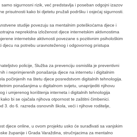
samo sigurnosni rizik, već predstavlja i poseban odgojni izazov
 prisutnosti kako bi djetetu pružali podršku i osjećaj sigurnosti.
nanstvene studije povezuju sa mentalnim poteškoćama djece i
otrajna neprekidna izloženost djece internetskim aktivnostima
mjerene internetske aktivnosti povezane s pozitivnim psihološkim
irati djecu na potrebu uravnoteženog i odgovornog pristupa
ateljstvo policije, Služba za prevenciju osmislila je preventivni
h i neprimjerenih ponašanja djece na internetu i digitalnim
a počinjenih na štetu djece posredstvom digitalnih tehnologija.
 štetnim ponašanjima u digitalnom svijetu, unaprijediti njihovu
g i umjerenog korištenja interneta i digitalnih tehnologija
ako bi se ojačala njihova otpornost te zaštitni čimbenici.
 3. do 6. razreda osnovnih škola, veći i njihove roditelje,
ost djece online, u ovom projektu usko će surađivati sa vanjskim
nske županije i Grada Varaždina, stručnjacima za mentalno