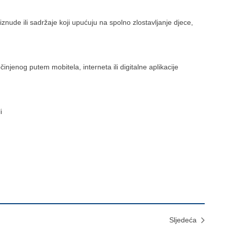
znude ili sadržaje koji upućuju na spolno zlostavljanje djece,
injenog putem mobitela, interneta ili digitalne aplikacije
i
Sljedeća