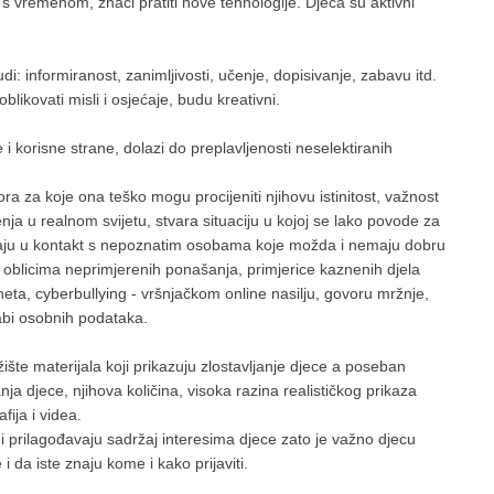
 s vremenom, znači pratiti nove tehnologije. Djeca su aktivni
di: informiranost, zanimljivosti, učenje, dopisivanje, zabavu itd.
blikovati misli i osjećaje, budu kreativni.
i korisne strane, dolazi do preplavljenosti neselektiranih
zvora za koje ona teško mogu procijeniti njihovu istinitost, važnost
ja u realnom svijetu, stvara situaciju u kojoj se lako povode za
upaju u kontakt s nepoznatim osobama koje možda i nemaju dobru
m oblicima neprimjerenih ponašanja, primjerice kaznenih djela
neta, cyberbullying - vršnjačkom online nasilju, govoru mržnje,
abi osobnih podataka.
žište materijala koji prikazuju zlostavljanje djece a poseban
nja djece, njihova količina, visoka razina realističkog prikaza
ija i videa.
rmi prilagođavaju sadržaj interesima djece zato je važno djecu
i da iste znaju kome i kako prijaviti.