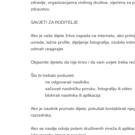
zdravlje, organizacijama civilnog društva, vijećima za
zdravstvo.
SAVJETI ZA RODITELJE
Ako je vaše dijete žrtva napada na internetu, ako primij
uvrede, lažne profile, dijeljenje fotografija, osobito int
odmah reagirajte.
Objasnite djetetu da nije krivo i da vam uvijek treba re
Što bi trebalo poduzeti:
ne odgovarati nasilniku
sačuvati nasilničku poruku, fotografiju ili video
blokirati nasilnika ili aplikacija
Ako je nasilnik poznato dijete, pokušati kontaktirati njeg
razrednika.
Ako se nasilje odvija putem društvenih mreža ili aplikaci
(zlouporaba Internet servisa).