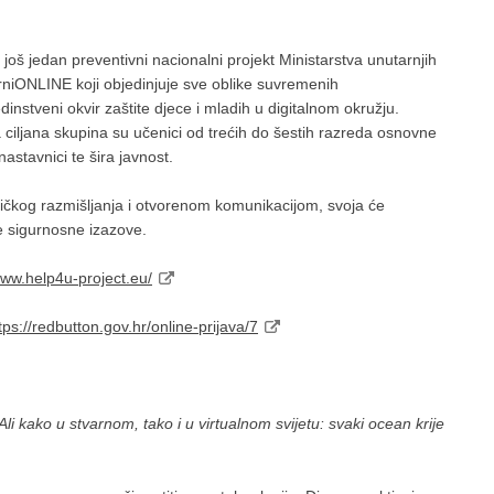
 još jedan preventivni nacionalni projekt Ministarstva unutarnjih
urniONLINE koji objedinjuje sve oblike suvremenih
dinstveni okvir zaštite djece i mladih u digitalnom okružju.
ciljana skupina su učenici od trećih do šestih razreda osnovne
 nastavnici te šira javnost.
ritičkog razmišljanja i otvorenom komunikacijom, svoja će
lne sigurnosne izazove.
www.help4u-project.eu/
tps://redbutton.gov.hr/online-prijava/7
Ali kako u stvarnom, tako i u virtualnom svijetu: svaki ocean krije