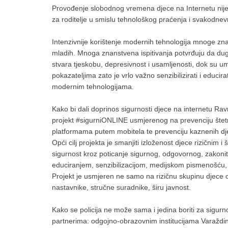
Provođenje slobodnog vremena djece na Internetu nije 
za roditelje u smislu tehnološkog praćenja i svakodnevne
Intenzivnije korištenje modernih tehnologija mnoge z
mladih. Mnoga znanstvena ispitivanja potvrđuju da dug
stvara tjeskobu, depresivnost i usamljenosti, dok su u
pokazateljima zato je vrlo važno senzibilizirati i educ
modernim tehnologijama.
Kako bi dali doprinos sigurnosti djece na internetu Ravn
projekt #sigurniONLINE usmjerenog na prevenciju štetni
platformama putem mobitela te prevenciju kaznenih djel
Opći cilj projekta je smanjiti izloženost djece rizičnim i
sigurnost kroz poticanje sigurnog, odgovornog, zakonito
educiranjem, senzibilizacijom, medijskom pismenošću, k
Projekt je usmjeren ne samo na rizičnu skupinu djece od
nastavnike, stručne suradnike, širu javnost.
Kako se policija ne može sama i jedina boriti za sigurn
partnerima: odgojno-obrazovnim institucijama Varaždi