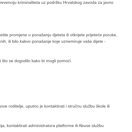
 prevenciju kriminaliteta uz podršku Hrvatskog zavoda za javno
etite promjene u ponašanju djeteta ili otkrijete prijeteće poruke,
imnih, ili bilo kakvo ponašanje koje uznemiruje vaše dijete -
ći što se dogodilo kako bi mogli pomoći.
ove roditelje, uputno je kontaktirati i stručnu službu škole ili
ja, kontaktirati administratora platforme ili Abuse službu