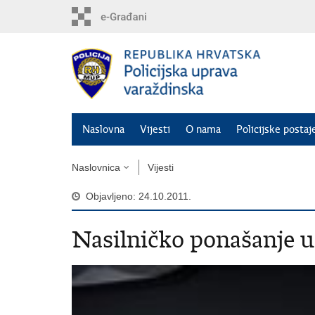
Preskoči
na
glavni
sadržaj
Naslovna
Vijesti
O nama
Policijske postaj
Naslovnica
Vijesti
Objavljeno: 24.10.2011.
Nasilničko ponašanje u 