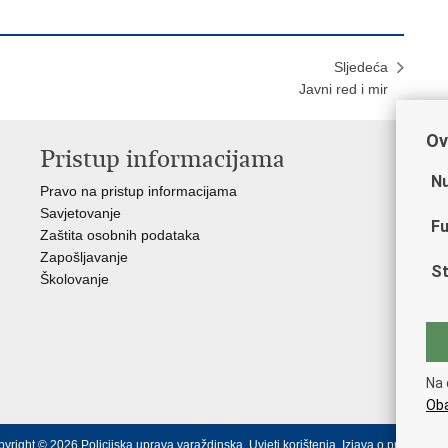
Sljedeća
Javni red i mir
Ov
Pristup informacijama
V
Nu
Pravo na pristup informacijama
Min
Savjetovanje
Sin
Fu
Zaštita osobnih podataka
Ud
Zapošljavanje
Dom
St
Školovanje
Pol
Muz
Zak
Cen
"Iv
Na 
Pol
Oba
yright © 2026 Policijska uprava varaždinska.
Uvjeti korištenja
.
Izjava o pristupačno