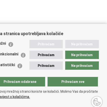
a stranica upotrebljava kolačiće
ažne poveznice
žni
Prihvaćam
Ne prihvaćam
istarstvo unutarnjih poslova
dikati
nkcionalni
Prihvaćam
Ne prihvaćam
ruge
 zdravlja MUP-a
atistički
Prihvaćam
Ne prihvaćam
icijska akademija
ej policije
lada policijske solidarnosti
Prihvaćam odabrane
Prihvaćam sve
tar za forenzična ispitivanja, istraživanja i vještačenja
an Vučetić"
ovoj mrežnoj stranci koriste se kolačići. Molimo Vas da pročitate
icijske uprave
vijest o kolačićima.
sti
.