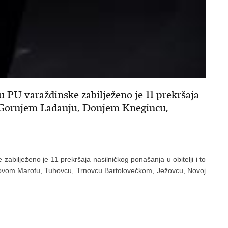
 PU varaždinske zabilježeno je 11 prekršaja
 u Gornjem Ladanju, Donjem Knegincu,
abilježeno je 11 prekršaja nasilničkog ponašanja u obitelji i to
ovom Marofu, Tuhovcu, Trnovcu Bartolovečkom, Ježovcu, Novoj