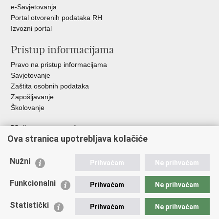
e-Savjetovanja
Portal otvorenih podataka RH
Izvozni portal
Pristup informacijama
Pravo na pristup informacijama
Savjetovanje
Zaštita osobnih podataka
Zapošljavanje
Školovanje
Važne poveznice
Ova stranica upotrebljava kolačiće
Ministarstvo unutarnjih poslova
Sindikati
Nužni
Prihvaćam
Ne prihvaćam
Udruge
Dom zdravlja MUP-a
Funkcionalni
Prihvaćam
Ne prihvaćam
Policijska akademija
Muzej policije
Statistički
Prihvaćam
Ne prihvaćam
Zaklada policijske solidarnosti