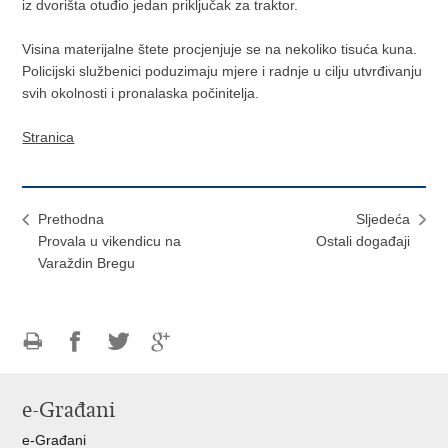
iz dvorišta otuđio jedan priključak za traktor.
Visina materijalne štete procjenjuje se na nekoliko tisuća kuna.
Policijski službenici poduzimaju mjere i radnje u cilju utvrđivanju
svih okolnosti i pronalaska počinitelja.
Stranica
Prethodna
Sljedeća
Provala u vikendicu na
Ostali događaji
Varaždin Bregu
Ispiši
Podijeli
Podijeli
Podijeli
stranicu
na
na
na
e-Građani
Facebooku
Twitteru
Google
+
e-Građani