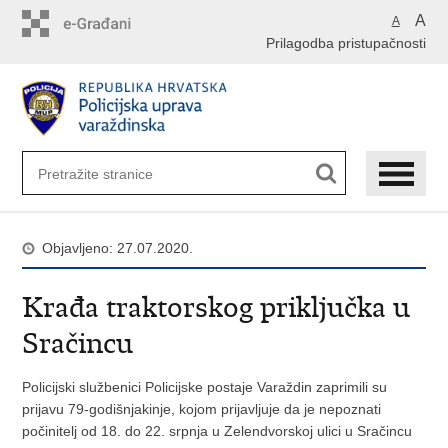
Preskoči
A
A
na
Prilagodba pristupačnosti
glavni
sadržaj
Objavljeno: 27.07.2020.
Krađa traktorskog priključka u
Sračincu
Policijski službenici Policijske postaje Varaždin zaprimili su
prijavu 79-godišnjakinje, kojom prijavljuje da je nepoznati
počinitelj od 18. do 22. srpnja u Zelendvorskoj ulici u Sračincu