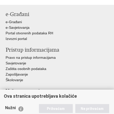
Ispiši
Podijeli
Podijeli
Podijeli
stranicu
na
na
na
e-Građani
Facebooku
Twitteru
Google
+
e-Građani
e-Savjetovanja
Portal otvorenih podataka RH
Izvozni portal
Pristup informacijama
Pravo na pristup informacijama
Savjetovanje
Zaštita osobnih podataka
Zapošljavanje
Školovanje
Važne poveznice
Ova stranica upotrebljava kolačiće
Ministarstvo unutarnjih poslova
Sindikati
Nužni
Prihvaćam
Ne prihvaćam
Udruge