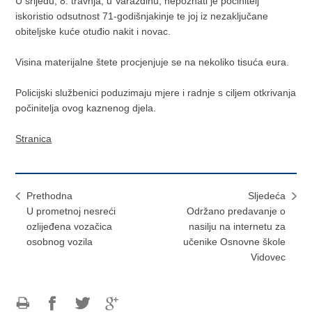
U srijedu, 8. travnja, u Varaždinu, nepoznati je počinitelj
iskoristio odsutnost 71-godišnjakinje te joj iz nezaključane
obiteljske kuće otuđio nakit i novac.
Visina materijalne štete procjenjuje se na nekoliko tisuća eura.
Policijski službenici poduzimaju mjere i radnje s ciljem otkrivanja
počinitelja ovog kaznenog djela.
Stranica
Prethodna
Sljedeća
U prometnoj nesreći
Održano predavanje o
ozlijeđena vozačica
nasilju na internetu za
osobnog vozila
učenike Osnovne škole
Vidovec