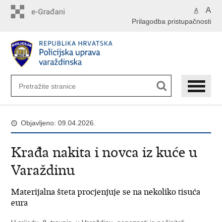
Preskoči
A
A
na
Prilagodba pristupačnosti
glavni
sadržaj
Objavljeno: 09.04.2026.
Krađa nakita i novca iz kuće u
Varaždinu
Materijalna šteta procjenjuje se na nekoliko tisuća
eura