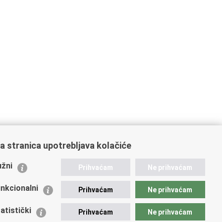
a stranica upotrebljava kolačiće
ažne poveznice
žni
Prihvaćam
Ne prihvaćam
istarstvo unutarnjih poslova
dikati
nkcionalni
Prihvaćam
Ne prihvaćam
ruge
 zdravlja MUP-a
atistički
Prihvaćam
Ne prihvaćam
icijska akademija