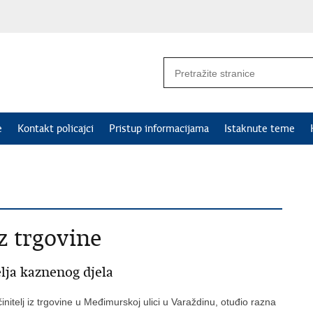
e
Kontakt policajci
Pristup informacijama
Istaknute teme
z trgovine
elja kaznenog djela
initelj iz trgovine u Međimurskoj ulici u Varaždinu, otuđio razna