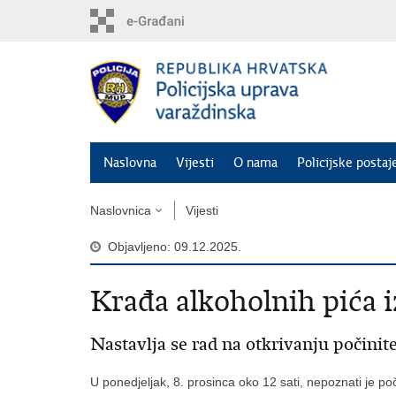
Preskoči
na
glavni
sadržaj
Naslovna
Vijesti
O nama
Policijske postaj
Naslovnica
Vijesti
Objavljeno: 09.12.2025.
Krađa alkoholnih pića i
Nastavlja se rad na otkrivanju počinit
U ponedjeljak, 8. prosinca oko 12 sati, nepoznati je poč