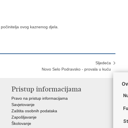
a počinitelja ovog kaznenog djela.
Sljedeća
Novo Selo Podravsko - provala u kuću
Ov
Pristup informacijama
V
Nu
Pravo na pristup informacijama
Min
Savjetovanje
Sin
Fu
Zaštita osobnih podataka
Ud
Zapošljavanje
Dom
St
Školovanje
Pol