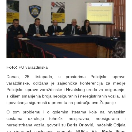
Foto:
PU varaždinska
Danas, 25. listopada, u prostorima Policijske uprave
varaždinske, održana je zajednička konferencija za medije
Policijske uprave varaždinske i Hrvatskog ureda za osiguranje,
s ciljem smanjenja broja neosiguranih i neregistriranih vozila, ali
i povećanja sigurnosti u prometu na području ove Županije.
O tom problemu i o golemim štetama koje na hrvatskim
cestama uzrokuju tehnički neispravna, neosigurana i
neregistrirana vozila, govorili su
Boris Orlović
, načelnik Odjela
za sigurnost cestovnog prometa MUP-a RH,
Rade Sitar,