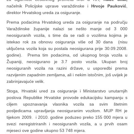
načelnik Policijske uprave varaždinske i
Hrvoje Pauković
,
direktor Hrvatskog ureda za osiguranje.
Prema podacima Hrvatskog ureda za osiguranje na području
Varaždinske županije nalazi se nešto manje od 3 000
neosiguranih vozila, s time da se radi o vozilima kojima je
istekao rok za obnovu osiguranja više od 30 dana (nisu
uključena vozila koja su postala neosigurana prije 30.09.2008.
godine). Prema tim podacima, od ukupnog broja vozila u
Županiji, neosigurano je 3.7 posto vozila. Ukupan broj
neosiguranih vozila na razini države, u usporedbi prema
razvijenim zapadnim zemljama, ali i nekim istočnim, još uvijek je
zabrinjavajuće velik.
Stoga, Hrvatski ured za osiguranje i Ministarstvo unutarnjih
poslova Republike Hrvatske provode edukacijsku kampanju s
ciljem upoznavanja vlasnika vozila sa svim štetnim
posljedicama upravljanja neosiguranim vozilom. MUP RH je
tijekom 2009. i 2010. godine poduzeo preko 155 000 mjera u
svezi neregistriranih i neosiguranih vozila, a u prvih osam
mjeseci ove godine ukupno 53 748 mjera.