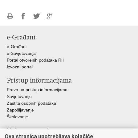
Ispiši
Podijeli
Podijeli
Podijeli
stranicu
na
na
na
e-Građani
Facebooku
Twitteru
Google
+
e-Građani
e-Savjetovanja
Portal otvorenih podataka RH
Izvozni portal
Pristup informacijama
Pravo na pristup informacijama
Savjetovanje
Zaštita osobnih podataka
Zapošljavanje
Školovanje
Važne poveznice
Ova stranica upotrebljava kolačiće