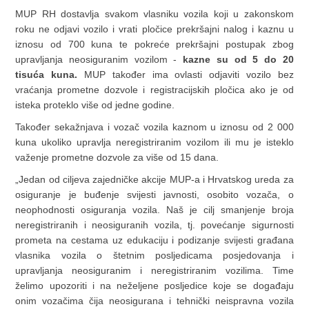
MUP RH dostavlja svakom vlasniku vozila koji u zakonskom
roku ne odjavi vozilo i vrati pločice prekršajni nalog i kaznu u
iznosu od 700 kuna te pokreće prekršajni postupak zbog
upravljanja neosiguranim vozilom -
kazne su od 5 do 20
tisuća kuna.
MUP također ima ovlasti odjaviti vozilo bez
vraćanja prometne dozvole i registracijskih pločica ako je od
isteka proteklo više od jedne godine.
Također sekažnjava i vozač vozila kaznom u iznosu od 2 000
kuna ukoliko upravlja neregistriranim vozilom ili mu je isteklo
važenje prometne dozvole za više od 15 dana.
„Jedan od ciljeva zajedničke akcije MUP-a i Hrvatskog ureda za
osiguranje je buđenje svijesti javnosti, osobito vozača, o
neophodnosti osiguranja vozila. Naš je cilj smanjenje broja
neregistriranih i neosiguranih vozila, tj. povećanje sigurnosti
prometa na cestama uz edukaciju i podizanje svijesti građana
vlasnika vozila o štetnim posljedicama posjedovanja i
upravljanja neosiguranim i neregistriranim vozilima. Time
želimo upozoriti i na neželjene posljedice koje se događaju
onim vozačima čija neosigurana i tehnički neispravna vozila