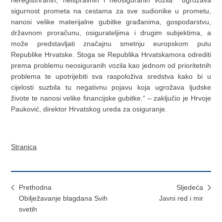
sigurnost prometa na cestama za sve sudionike u prometu,
nanosi velike materijalne gubitke građanima, gospodarstvu,
državnom proračunu, osigurateljima i drugim subjektima, a
može predstavljati značajnu smetnju europskom putu
Republike Hrvatske. Stoga se Republika Hrvatskamora odrediti
prema problemu neosiguranih vozila kao jednom od prioritetnih
problema te upotrijebiti sva raspoloživa sredstva kako bi u
cijelosti suzbila tu negativnu pojavu koja ugrožava ljudske
živote te nanosi velike financijske gubitke.“ – zaključio je Hrvoje
Pauković, direktor Hrvatskog ureda za osiguranje.
Stranica
Prethodna
Sljedeća
Obilježavanje blagdana Svih
Javni red i mir
svetih