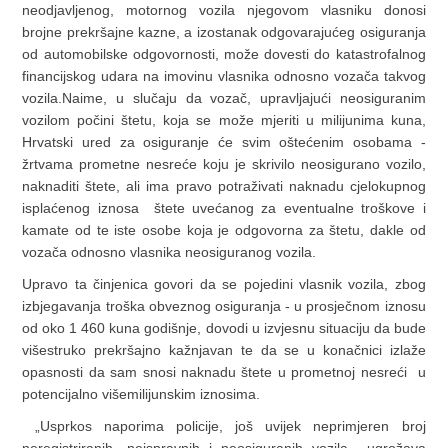
neodjavljenog, motornog vozila njegovom vlasniku donosi
brojne prekršajne kazne, a izostanak odgovarajućeg osiguranja
od automobilske odgovornosti, može dovesti do katastrofalnog
financijskog udara na imovinu vlasnika odnosno vozača takvog
vozila.Naime, u slučaju da vozač, upravljajući neosiguranim
vozilom počini štetu, koja se može mjeriti u milijunima kuna,
Hrvatski ured za osiguranje će svim oštećenim osobama -
žrtvama prometne nesreće koju je skrivilo neosigurano vozilo,
naknaditi štete, ali ima pravo potraživati naknadu cjelokupnog
isplaćenog iznosa štete uvećanog za eventualne troškove i
kamate od te iste osobe koja je odgovorna za štetu, dakle od
vozača odnosno vlasnika neosiguranog vozila.
Upravo ta činjenica govori da se pojedini vlasnik vozila, zbog
izbjegavanja troška obveznog osiguranja - u prosječnom iznosu
od oko 1 460 kuna godišnje, dovodi u izvjesnu situaciju da bude
višestruko prekršajno kažnjavan te da se u konačnici izlaže
opasnosti da sam snosi naknadu štete u prometnoj nesreći u
potencijalno višemilijunskim iznosima.
„Usprkos naporima policije, još uvijek neprimjeren broj
neregistriranih, neispravnih i neosiguranih vozila ugrožava