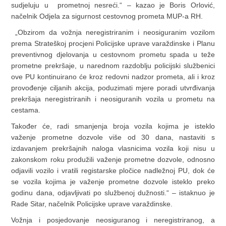
sudjeluju u prometnoj nesreći.“ – kazao je Boris Orlović,
načelnik Odjela za sigurnost cestovnog prometa MUP-a RH.
„Obzirom da vožnja neregistriranim i neosiguranim vozilom
prema Strateškoj procjeni Policijske uprave varaždinske i Planu
preventivnog djelovanja u cestovnom prometu spada u teže
prometne prekršaje, u narednom razdoblju policijski službenici
ove PU kontinuirano će kroz redovni nadzor prometa, ali i kroz
provođenje ciljanih akcija, poduzimati mjere poradi utvrđivanja
prekršaja neregistriranih i neosiguranih vozila u prometu na
cestama.
Također će, radi smanjenja broja vozila kojima je isteklo
važenje prometne dozvole više od 30 dana, nastaviti s
izdavanjem prekršajnih naloga vlasnicima vozila koji nisu u
zakonskom roku produžili važenje prometne dozvole, odnosno
odjavili vozilo i vratili registarske pločice nadležnoj PU, dok će
se vozila kojima je važenje prometne dozvole isteklo preko
godinu dana, odjavljivati po službenoj dužnosti.“ – istaknuo je
Rade Sitar, načelnik Policijske uprave varaždinske.
Vožnja i posjedovanje neosiguranog i neregistriranog, a