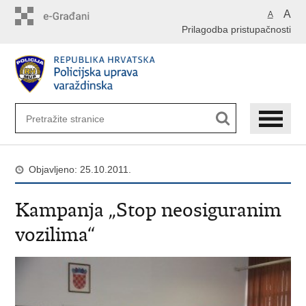
Preskoči
A
A
na
Prilagodba pristupačnosti
glavni
sadržaj
Objavljeno: 25.10.2011.
Kampanja „Stop neosiguranim
vozilima“