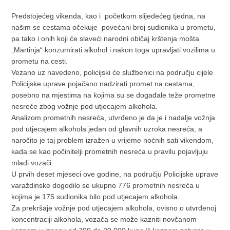
Predstojećeg vikenda, kao i početkom slijedećeg tjedna, na
našim se cestama očekuje povećani broj sudionika u prometu,
pa tako i onih koji će slaveći narodni običaj krštenja mošta
„Martinja“ konzumirati alkohol i nakon toga upravljati vozilima u
prometu na cesti.
Vezano uz navedeno, policijski će službenici na području cijele
Policijske uprave pojačano nadzirati promet na cestama,
posebno na mjestima na kojima su se događale teže prometne
nesreće zbog vožnje pod utjecajem alkohola.
Analizom prometnih nesreća, utvrđeno je da je i nadalje vožnja
pod utjecajem alkohola jedan od glavnih uzroka nesreća, a
naročito je taj problem izražen u vrijeme noćnih sati vikendom,
kada se kao počinitelji prometnih nesreća u pravilu pojavljuju
mladi vozači.
U prvih deset mjeseci ove godine, na području Policijske uprave
varaždinske dogodilo se ukupno 776 prometnih nesreća u
kojima je 175 sudionika bilo pod utjecajem alkohola.
Za prekršaje vožnje pod utjecajem alkohola, ovisno o utvrđenoj
koncentraciji alkohola, vozača se može kazniti novčanom