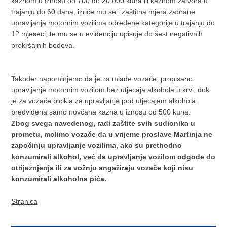
kaznom u iznosu od 700 do 20 000 kuna ili kaznom zatvora u
trajanju do 60 dana, izriče mu se i zaštitna mjera zabrane
upravljanja motornim vozilima određene kategorije u trajanju do
12 mjeseci, te mu se u evidenciju upisuje do šest negativnih
prekršajnih bodova.
Također napominjemo da je za mlade vozače, propisano
upravljanje motornim vozilom bez utjecaja alkohola u krvi, dok
je za vozače bicikla za upravljanje pod utjecajem alkohola
predviđena samo novčana kazna u iznosu od 500 kuna.
Zbog svega navedenog, radi zaštite svih sudionika u
prometu, molimo vozače da u vrijeme proslave Martinja ne
započinju upravljanje vozilima, ako su prethodno
konzumirali alkohol, već da upravljanje vozilom odgode do
otriježnjenja ili za vožnju angažiraju vozače koji nisu
konzumirali alkoholna pića.
Stranica