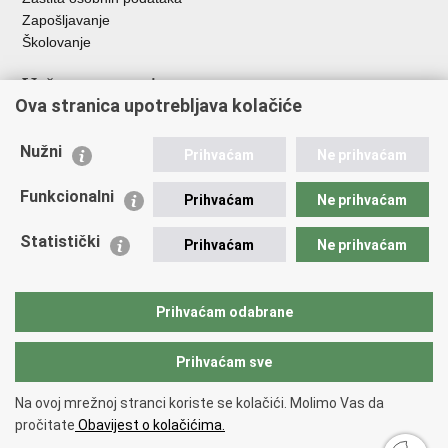
Zapošljavanje
Školovanje
Važne poveznice
Ova stranica upotrebljava kolačiće
Ministarstvo unutarnjih poslova
Sindikati
Nužni
Prihvaćam
Ne prihvaćam
Udruge
Dom zdravlja MUP-a
Funkcionalni
Prihvaćam
Ne prihvaćam
Policijska akademija
Muzej policije
Statistički
Prihvaćam
Ne prihvaćam
Zaklada policijske solidarnosti
Centar za forenzična ispitivanja, istraživanja i vještačenja "Ivan
Vučetić"
Prihvaćam odabrane
Policijske uprave
Prihvaćam sve
Povratak na vrh
Na ovoj mrežnoj stranci koriste se kolačići. Molimo Vas da
Copyright © 2026 Policijska uprava varaždinska.
Uvjeti korištenja
.
Izjava o
pročitate
Obavijest o kolačićima.
pristupačnosti
.