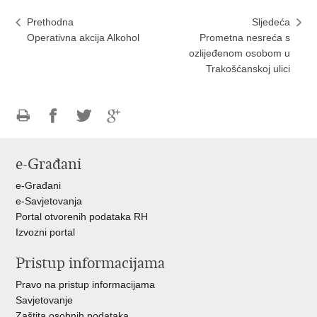
Prethodna
Sljedeća
Operativna akcija Alkohol
Prometna nesreća s
ozlijeđenom osobom u
Trakošćanskoj ulici
Ispiši
Podijeli
Podijeli
Podijeli
stranicu
na
na
na
e-Građani
Facebooku
Twitteru
Google
+
e-Građani
e-Savjetovanja
Portal otvorenih podataka RH
Izvozni portal
Pristup informacijama
Pravo na pristup informacijama
Savjetovanje
Zaštita osobnih podataka