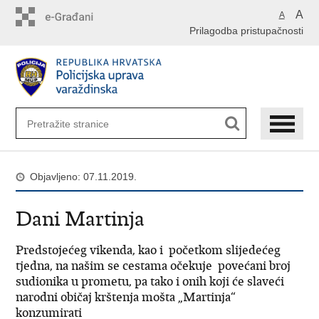
Preskoči
A
A
na
Prilagodba pristupačnosti
glavni
sadržaj
Objavljeno: 07.11.2019.
Dani Martinja
Predstojećeg vikenda, kao i početkom slijedećeg
tjedna, na našim se cestama očekuje povećani broj
sudionika u prometu, pa tako i onih koji će slaveći
narodni običaj krštenja mošta „Martinja“
konzumirati