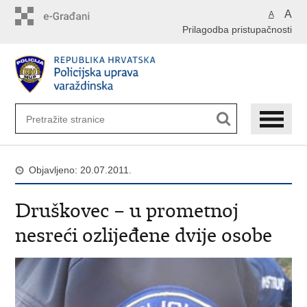
Preskoči
A
A
na
Prilagodba pristupačnosti
glavni
sadržaj
Objavljeno: 20.07.2011.
Druškovec – u prometnoj
nesreći ozlijeđene dvije osobe