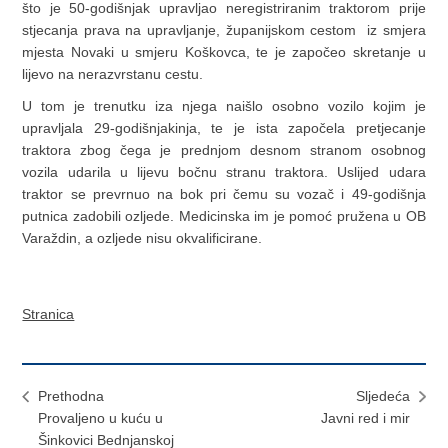
što je 50-godišnjak upravljao neregistriranim traktorom prije
stjecanja prava na upravljanje, županijskom cestom iz smjera
mjesta Novaki u smjeru Koškovca, te je započeo skretanje u
lijevo na nerazvrstanu cestu.
U tom je trenutku iza njega naišlo osobno vozilo kojim je
upravljala 29-godišnjakinja, te je ista započela pretjecanje
traktora zbog čega je prednjom desnom stranom osobnog
vozila udarila u lijevu bočnu stranu traktora. Uslijed udara
traktor se prevrnuo na bok pri čemu su vozač i 49-godišnja
putnica zadobili ozljede. Medicinska im je pomoć pružena u OB
Varaždin, a ozljede nisu okvalificirane.
Stranica
Prethodna
Sljedeća
Provaljeno u kuću u
Javni red i mir
Šinkovici Bednjanskoj