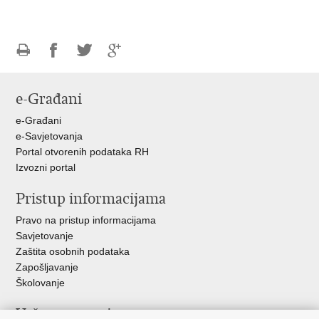
Ispiši
Podijeli
Podijeli
Podijeli
stranicu
na
na
na
e-Građani
Facebooku
Twitteru
Google
+
e-Građani
e-Savjetovanja
Portal otvorenih podataka RH
Izvozni portal
Pristup informacijama
Pravo na pristup informacijama
Savjetovanje
Zaštita osobnih podataka
Zapošljavanje
Školovanje
Važne poveznice