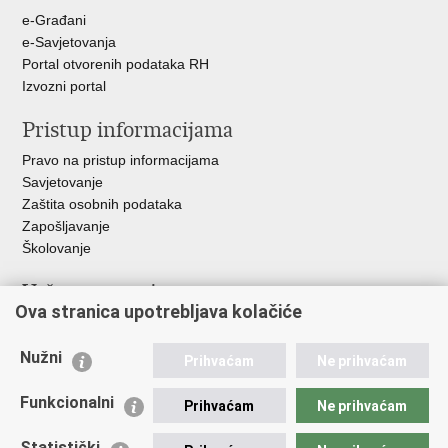
+
e-Građani
e-Savjetovanja
Portal otvorenih podataka RH
Izvozni portal
Pristup informacijama
Pravo na pristup informacijama
Savjetovanje
Zaštita osobnih podataka
Zapošljavanje
Školovanje
Važne poveznice
Ova stranica upotrebljava kolačiće
Ministarstvo unutarnjih poslova
Sindikati
Nužni
Prihvaćam
Ne prihvaćam
Udruge
Dom zdravlja MUP-a
Funkcionalni
Prihvaćam
Ne prihvaćam
Policijska akademija
Muzej policije
Statistički