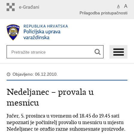
Preskoči
A
A
na
Prilagodba pristupačnosti
glavni
sadržaj
Objavljeno: 06.12.2010.
Nedeljanec – provala u
mesnicu
Jučer, 5. prosinca u vremenu od 18.45 do 19.45 sati
nepoznati je počinitelj provalio u mesnicu u mjestu
Nedeljanec te otuđio razne suhomesnate proizvode.