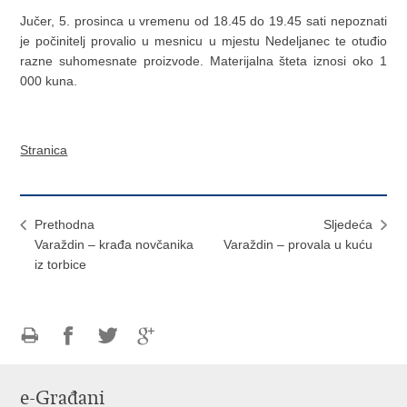
Jučer, 5. prosinca u vremenu od 18.45 do 19.45 sati nepoznati
je počinitelj provalio u mesnicu u mjestu Nedeljanec te otuđio
razne suhomesnate proizvode. Materijalna šteta iznosi oko 1
000 kuna.
Stranica
Prethodna
Sljedeća
Varaždin – krađa novčanika
Varaždin – provala u kuću
iz torbice
Ispiši
Podijeli
Podijeli
Podijeli
stranicu
na
na
na
e-Građani
Facebooku
Twitteru
Google