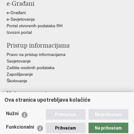
e-Građani
Facebooku
Twitteru
Google
+
e-Građani
e-Savjetovanja
Portal otvorenih podataka RH
Izvozni portal
Pristup informacijama
Pravo na pristup informacijama
Savjetovanje
Zaštita osobnih podataka
Zapošljavanje
Školovanje
Važne poveznice
Ova stranica upotrebljava kolačiće
Ministarstvo unutarnjih poslova
Sindikati
Nužni
Prihvaćam
Ne prihvaćam
Udruge
Dom zdravlja MUP-a
Funkcionalni
Prihvaćam
Ne prihvaćam
Policijska akademija