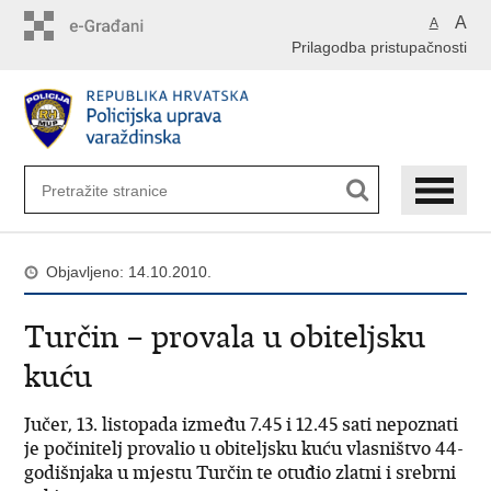
Preskoči
A
A
na
Prilagodba pristupačnosti
glavni
sadržaj
Objavljeno: 14.10.2010.
Turčin – provala u obiteljsku
kuću
Jučer, 13. listopada između 7.45 i 12.45 sati nepoznati
je počinitelj provalio u obiteljsku kuću vlasništvo 44-
godišnjaka u mjestu Turčin te otuđio zlatni i srebrni