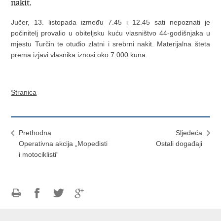
nakit.
Jučer, 13. listopada između 7.45 i 12.45 sati nepoznati je
počinitelj provalio u obiteljsku kuću vlasništvo 44-godišnjaka u
mjestu Turčin te otuđio zlatni i srebrni nakit. Materijalna šteta
prema izjavi vlasnika iznosi oko 7 000 kuna.
Stranica
Prethodna
Sljedeća
Operativna akcija „Mopedisti
Ostali događaji
i motociklisti“
Ispiši
Podijeli
Podijeli
Podijeli
stranicu
na
na
na