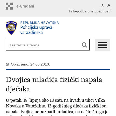
Preskoči
A
A
na
Prilagodba pristupačnosti
glavni
sadržaj
Objavljeno: 24.06.2010.
Dvojica mladića fizički napala
dječaka
U petak, 18. lipnja oko 18 sati, na livadi u ulici Vilka
Novaka u Varaždinu, 13-godišnjeg dječaka fizički su
napala dvojica nepoznatih mladića, na način što ga je