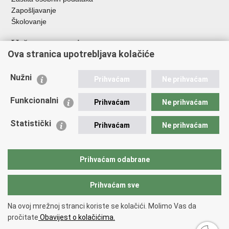
Zapošljavanje
Školovanje
Važne poveznice
Ova stranica upotrebljava kolačiće
Ministarstvo unutarnjih poslova
Sindikati
Nužni
Prihvaćam
Ne prihvaćam
Udruge
Dom zdravlja MUP-a
Funkcionalni
Prihvaćam
Ne prihvaćam
Policijska akademija
Muzej policije
Statistički
Prihvaćam
Ne prihvaćam
Zaklada policijske solidarnosti
Centar za forenzična ispitivanja, istraživanja i vještačenja "Ivan
Vučetić"
Prihvaćam odabrane
Policijske uprave
Prihvaćam sve
Povratak na vrh
Na ovoj mrežnoj stranci koriste se kolačići. Molimo Vas da
Copyright © 2026 Policijska uprava varaždinska.
Uvjeti korištenja
.
Izjava o
pročitate
Obavijest o kolačićima.
pristupačnosti
.