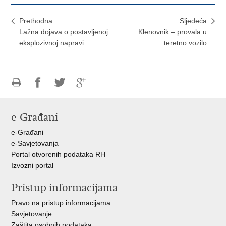
Prethodna
Sljedeća
Lažna dojava o postavljenoj
Klenovnik – provala u
eksplozivnoj napravi
teretno vozilo
Ispiši
Podijeli
Podijeli
Podijeli
stranicu
na
na
na
e-Građani
Facebooku
Twitteru
Google
+
e-Građani
e-Savjetovanja
Portal otvorenih podataka RH
Izvozni portal
Pristup informacijama
Pravo na pristup informacijama
Savjetovanje
Zaštita osobnih podataka