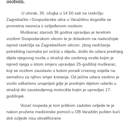
osobom.
U utorak, 30. ožujka u 14.50 sati na raskrižju
Zagrebačke i Gospodarske ulice u Varaždinu dogodila se
prometna nesreća s ozlijeđenom osobom.
Muškarac starosti 36 godina upravljao je teretnim
vozilom Gospodarskom ulicom te je dolaskom na nadvožnjak
ispred raskrižja sa Zagrebačkom ulicom, zbog nedržanja
potrebitog razmaka pri vožnji u slijedu, došlo do udara prednjeg
dijela njegovog vozila u stražnji dio osobnog vozila kojim je
ispred njega u istom smjeru upravljao 25-godišnji muškarac,
koji se vozilom zaustavio u koloni poradi crvenog svijetla na
semaforu za njihov smjer kretanja. Od jačine udara osobno je
vozilo odbačeno unaprijed gdje je prednjim dijelom udarilo u
stražnji dio zaustavljenog motocikla kojim je upravljao 17-
godišnjak.
Vozač mopeda je tom prilikom zadobio ozljede te je
nakon pružene medicinske pomoći u OB Varaždin pušten kući
dok ozljede nisu okvalificirane.