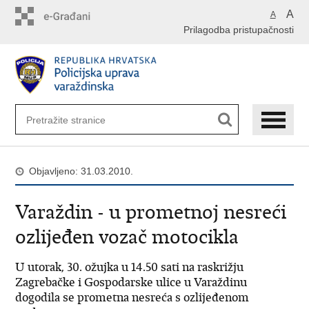
Preskoči
A
A
na
Prilagodba pristupačnosti
glavni
sadržaj
Objavljeno: 31.03.2010.
Varaždin - u prometnoj nesreći
ozlijeđen vozač motocikla
U utorak, 30. ožujka u 14.50 sati na raskrižju
Zagrebačke i Gospodarske ulice u Varaždinu
dogodila se prometna nesreća s ozlijeđenom