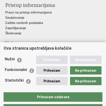
Pristup informacijama
Pravo na pristup informacijama
Savjetovanje
Zaštita osobnih podataka
Zapošljavanje
Školovanje
Važne poveznice
Ova stranica upotrebljava kolačiće
Ministarstvo unutarnjih poslova
Sindikati
Nužni
Prihvaćam
Ne prihvaćam
Udruge
Dom zdravlja MUP-a
Funkcionalni
Prihvaćam
Ne prihvaćam
Policijska akademija
Muzej policije
Statistički
Prihvaćam
Ne prihvaćam
Zaklada policijske solidarnosti
Centar za forenzična ispitivanja, istraživanja i vještačenja "Ivan
Vučetić"
Prihvaćam odabrane
Policijske uprave