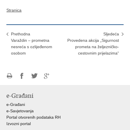
Stranica
Prethodna
Sljedeća
Varaždin – prometna
Provedena akcija „Sigurnost
nesreća s ozlijeđenom
prometa na željezničko-
osobom
cestovnim prijelazima“
Ispiši
Podijeli
Podijeli
Podijeli
stranicu
na
na
na
e-Građani
Facebooku
Twitteru
Google
+
e-Građani
e-Savjetovanja
Portal otvorenih podataka RH
Izvozni portal