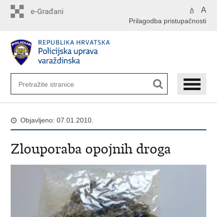
Preskoči
A
A
na
Prilagodba pristupačnosti
glavni
sadržaj
Objavljeno: 07.01.2010.
Zlouporaba opojnih droga