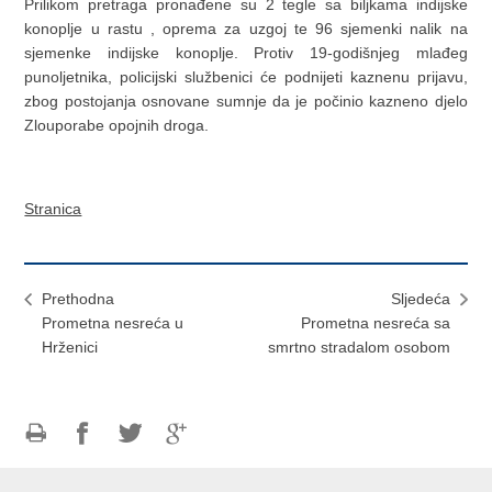
Prilikom pretraga pronađene su 2 tegle sa biljkama indijske
konoplje u rastu , oprema za uzgoj te 96 sjemenki nalik na
sjemenke indijske konoplje. Protiv 19-godišnjeg mlađeg
punoljetnika, policijski službenici će podnijeti kaznenu prijavu,
zbog postojanja osnovane sumnje da je počinio kazneno djelo
Zlouporabe opojnih droga.
Stranica
Prethodna
Sljedeća
Prometna nesreća u
Prometna nesreća sa
Hrženici
smrtno stradalom osobom
Ispiši
Podijeli
Podijeli
Podijeli
stranicu
na
na
na