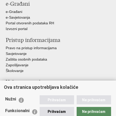
e-Građani
Facebooku
Twitteru
Google
+
e-Građani
e-Savjetovanja
Portal otvorenih podataka RH
Izvozni portal
Pristup informacijama
Pravo na pristup informacijama
Savjetovanje
Zaštita osobnih podataka
Zapošljavanje
Školovanje
Važne poveznice
Ova stranica upotrebljava kolačiće
Ministarstvo unutarnjih poslova
Sindikati
Nužni
Prihvaćam
Ne prihvaćam
Udruge
Dom zdravlja MUP-a
Funkcionalni
Prihvaćam
Ne prihvaćam
Policijska akademija