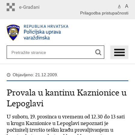
Preskoči
A
A
na
Prilagodba pristupačnosti
glavni
sadržaj
Objavljeno: 21.12.2009.
Provala u kantinu Kaznionice u
Lepoglavi
U subotu, 19. prosinca u vremenu od 12.30 do 13 sati
u krugu Kaznionice u Lepoglavi nepoznati je
počinitelj izvršio tešku krađu provaljivanjem u