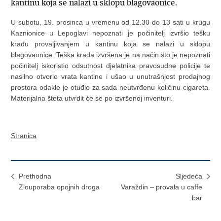
kantinu koja se nalazi u sklopu blagovaonice.
U subotu, 19. prosinca u vremenu od 12.30 do 13 sati u krugu
Kaznionice u Lepoglavi nepoznati je počinitelj izvršio tešku
krađu provaljivanjem u kantinu koja se nalazi u sklopu
blagovaonice. Teška krađa izvršena je na način što je nepoznati
počinitelj iskoristio odsutnost djelatnika pravosudne policije te
nasilno otvorio vrata kantine i ušao u unutrašnjost prodajnog
prostora odakle je otuđio za sada neutvrđenu količinu cigareta.
Materijalna šteta utvrdit će se po izvršenoj inventuri.
Stranica
Prethodna
Sljedeća
Zlouporaba opojnih droga
Varaždin – provala u caffe
bar