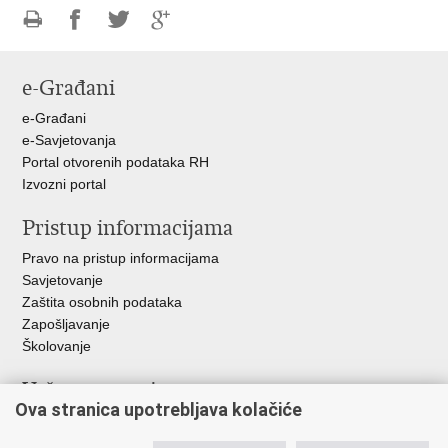
Ispiši
Podijeli
Podijeli
Podijeli
stranicu
na
na
na
e-Građani
Facebooku
Twitteru
Google
+
e-Građani
e-Savjetovanja
Portal otvorenih podataka RH
Izvozni portal
Pristup informacijama
Pravo na pristup informacijama
Savjetovanje
Zaštita osobnih podataka
Zapošljavanje
Školovanje
Važne poveznice
Ova stranica upotrebljava kolačiće
Ministarstvo unutarnjih poslova
Sindikati