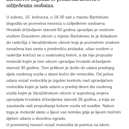
ozlijeđenim osobama.
U subotu, 15. kolovoza, u 18.30 sati u mjestu Bartolovec
dogodila se prometna nesreća s ozlijeđenim osobama.
Hrvatski državljanin starosti 60 godina upravljao je osobnim
vozilom Dravskom ulicom u mjestu Bartolovec te je dolaskom
do raskrižja s Varaždinskom ulicom koja je prometnim znakom
označena kao cesta s prednošću prolaska, ušao vozilom u
raskrižje krečući se u svatovskoj koloni, a da nije propustio
motocikl kojim je tom ulicom upravljao hrvatski državljanin
starosti 30 godina. Tom prilikom je došlo do udara prednjeg
djela osobnog vozila u desni bočni dio motocikla. Od jačine
udara vozač motocikla je izgubio kontrolu nad upravljačem
motocikla kojim je tada udario u prednji desni dio osobnog
vozila kojim je Varaždinskom ulicom iz suprotnog smjera
upravljala hrvatska državljanka starosti 26 godina, a koja se
zaustavila radi propuštanja kolone vozila od svadbe. Nakon
toga je motocikl sletio u lijevo van kolnika gdje je lijevim bočnim
djelom udario u dvorišnu ogradu.
U prometnoj nesreći vozač motocikla te putnica na istom,