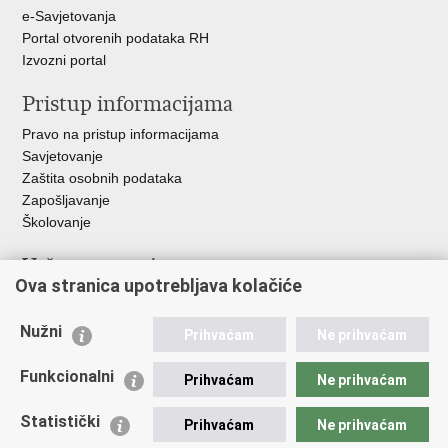
e-Savjetovanja
Portal otvorenih podataka RH
Izvozni portal
Pristup informacijama
Pravo na pristup informacijama
Savjetovanje
Zaštita osobnih podataka
Zapošljavanje
Školovanje
Važne poveznice
Ova stranica upotrebljava kolačiće
Ministarstvo unutarnjih poslova
Sindikati
Nužni
Prihvaćam
Ne prihvaćam
Udruge
Dom zdravlja MUP-a
Funkcionalni
Prihvaćam
Ne prihvaćam
Policijska akademija
Muzej policije
Statistički
Prihvaćam
Ne prihvaćam
Zaklada policijske solidarnosti