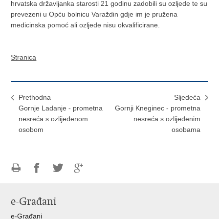
hrvatska državljanka starosti 21 godinu zadobili su ozljede te su
prevezeni u Opću bolnicu Varaždin gdje im je pružena
medicinska pomoć ali ozljede nisu okvalificirane.
Stranica
Prethodna
Sljedeća
Gornje Ladanje - prometna
Gornji Kneginec - prometna
nesreća s ozlijeđenom
nesreća s ozlijeđenim
osobom
osobama
Ispiši
Podijeli
Podijeli
Podijeli
stranicu
na
na
na
e-Građani
Facebooku
Twitteru
Google
+
e-Građani