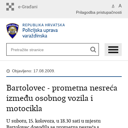
Preskoči
A
A
na
Prilagodba pristupačnosti
glavni
sadržaj
Objavljeno: 17.08.2009.
Bartolovec - prometna nesreća
između osobnog vozila i
motocikla
U subotu, 15. kolovoza, u 18.30 sati u mjestu
Bartolovec dogodila se prometna nesreća s