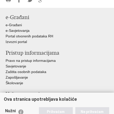
Ispiši
Podijeli
Podijeli
Podijeli
stranicu
na
na
na
e-Građani
Facebooku
Twitteru
Google
+
e-Građani
e-Savjetovanja
Portal otvorenih podataka RH
Izvozni portal
Pristup informacijama
Pravo na pristup informacijama
Savjetovanje
Zaštita osobnih podataka
Zapošljavanje
Školovanje
Važne poveznice
Ova stranica upotrebljava kolačiće
Ministarstvo unutarnjih poslova
Sindikati
Nužni
Prihvaćam
Ne prihvaćam
Udruge