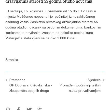
državljanina starosti 55 godina otuđio novčanik
U nedjelju, 16. kolovoza, u vremenu od 15 do 19.20 sati u
mjestu Možđenec nepoznati je počinitelj iz nezaključanog
osobnog vozila vlasništvo hrvatskog državljanina starosti 55
godina otuđio novčanik sa osobnim dokumentima, bankovnim
karticama te novčanim iznosom od nekoliko stotina kuna.
Materijalna šteta cijeni se na oko 1.000 kuna.
Stranica
Prethodna
Sljedeća
GP Dubrava Križovljanska -
Pronađeni počinitelji teških
zlouporaba opojnih droga
krađa provaljivanjem