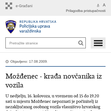
Preskoči
A
A
na
Prilagodba pristupačnosti
glavni
sadržaj
Objavljeno: 17.08.2009.
Možđenec - krađa novčanika iz
vozila
U nedjelju, 16. kolovoza, u vremenu od 15 do 19.20
sati u mjestu Možđenec nepoznati je počinitelj iz
nezaključanog osobnog vozila vlasništvo hrvatskog