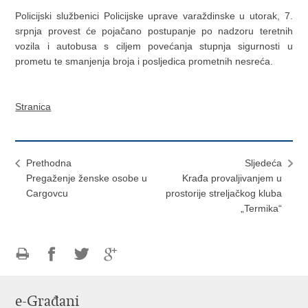
Policijski službenici Policijske uprave varaždinske u utorak, 7.
srpnja provest će pojačano postupanje po nadzoru teretnih
vozila i autobusa s ciljem povećanja stupnja sigurnosti u
prometu te smanjenja broja i posljedica prometnih nesreća.
Stranica
Prethodna
Sljedeća
Pregaženje ženske osobe u
Krađa provaljivanjem u
Cargovcu
prostorije streljačkog kluba
„Termika“
Ispiši
Podijeli
Podijeli
Podijeli
stranicu
na
na
na
e-Građani
Facebooku
Twitteru
Google