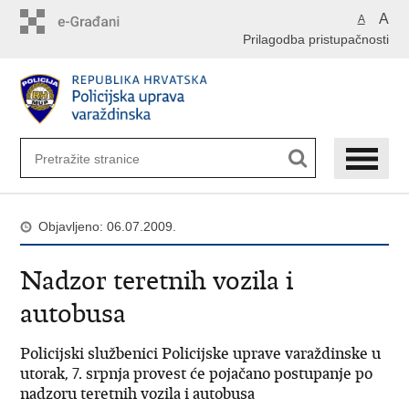
Preskoči
A
A
na
Prilagodba pristupačnosti
glavni
sadržaj
Objavljeno: 06.07.2009.
Nadzor teretnih vozila i
autobusa
Policijski službenici Policijske uprave varaždinske u
utorak, 7. srpnja provest će pojačano postupanje po
nadzoru teretnih vozila i autobusa