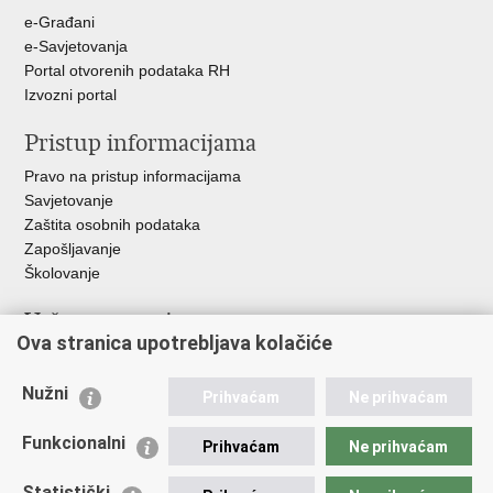
+
e-Građani
e-Savjetovanja
Portal otvorenih podataka RH
Izvozni portal
Pristup informacijama
Pravo na pristup informacijama
Savjetovanje
Zaštita osobnih podataka
Zapošljavanje
Školovanje
Važne poveznice
Ova stranica upotrebljava kolačiće
Ministarstvo unutarnjih poslova
Sindikati
Nužni
Prihvaćam
Ne prihvaćam
Udruge
Dom zdravlja MUP-a
Funkcionalni
Prihvaćam
Ne prihvaćam
Policijska akademija
Muzej policije
Statistički