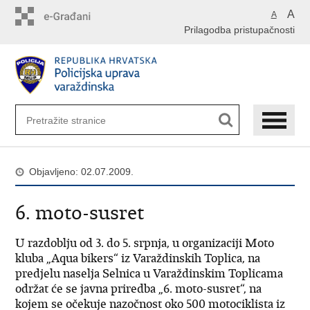
Preskoči
A
A
na
Prilagodba pristupačnosti
glavni
sadržaj
Objavljeno: 02.07.2009.
6. moto-susret
U razdoblju od 3. do 5. srpnja, u organizaciji Moto
kluba „Aqua bikers“ iz Varaždinskih Toplica, na
predjelu naselja Selnica u Varaždinskim Toplicama
održat će se javna priredba „6. moto-susret“, na
kojem se očekuje nazočnost oko 500 motociklista iz