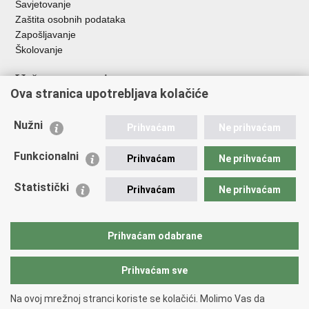
Savjetovanje
Zaštita osobnih podataka
Zapošljavanje
Školovanje
Važne poveznice
Ova stranica upotrebljava kolačiće
Ministarstvo unutarnjih poslova
Sindikati
Nužni
Prihvaćam
Ne prihvaćam
Udruge
Dom zdravlja MUP-a
Funkcionalni
Prihvaćam
Ne prihvaćam
Policijska akademija
Muzej policije
Statistički
Prihvaćam
Ne prihvaćam
Zaklada policijske solidarnosti
Centar za forenzična ispitivanja, istraživanja i vještačenja "Ivan
Vučetić"
Prihvaćam odabrane
Policijske uprave
Prihvaćam sve
Povratak na vrh
Na ovoj mrežnoj stranci koriste se kolačići. Molimo Vas da