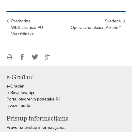
Prethodna
Sljedeća
WEB stranice PU
Operativna akcija „Alkohol“
Varaždinske
Ispiši
Podijeli
Podijeli
Podijeli
stranicu
na
na
na
e-Građani
Facebooku
Twitteru
Google
+
e-Građani
e-Savjetovanja
Portal otvorenih podataka RH
Izvozni portal
Pristup informacijama
Pravo na pristup informacijama