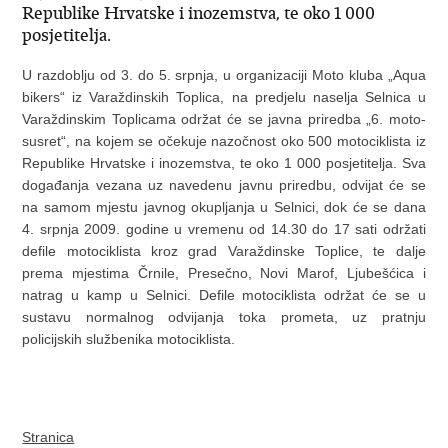
Republike Hrvatske i inozemstva, te oko 1 000
posjetitelja.
U razdoblju od 3. do 5. srpnja, u organizaciji Moto kluba „Aqua
bikers“ iz Varaždinskih Toplica, na predjelu naselja Selnica u
Varaždinskim Toplicama održat će se javna priredba „6. moto-
susret“, na kojem se očekuje nazočnost oko 500 motociklista iz
Republike Hrvatske i inozemstva, te oko 1 000 posjetitelja.
Sva
događanja vezana uz navedenu javnu priredbu, odvijat će se
na samom mjestu javnog okupljanja u Selnici, dok će se dana
4. srpnja 2009. godine u vremenu od 14.30 do 17 sati održati
defile motociklista kroz grad Varaždinske Toplice, te dalje
prema mjestima Črnile, Presečno, Novi Marof, Ljubešćica i
natrag u kamp u Selnici.
Defile motociklista održat će se u
sustavu normalnog odvijanja toka prometa, uz pratnju
policijskih službenika motociklista.
Stranica