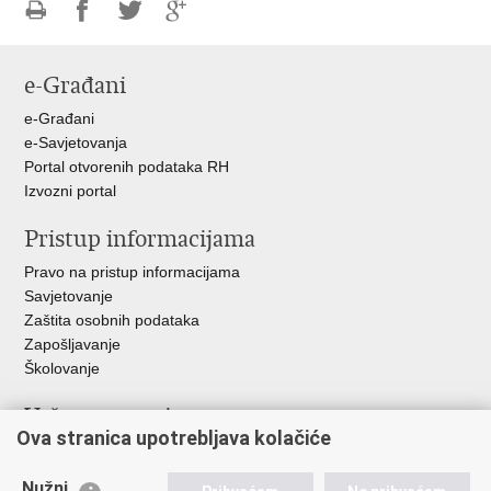
Ispiši
Podijeli
Podijeli
Podijeli
stranicu
na
na
na
e-Građani
Facebooku
Twitteru
Google
+
e-Građani
e-Savjetovanja
Portal otvorenih podataka RH
Izvozni portal
Pristup informacijama
Pravo na pristup informacijama
Savjetovanje
Zaštita osobnih podataka
Zapošljavanje
Školovanje
Važne poveznice
Ova stranica upotrebljava kolačiće
Ministarstvo unutarnjih poslova
Sindikati
Nužni