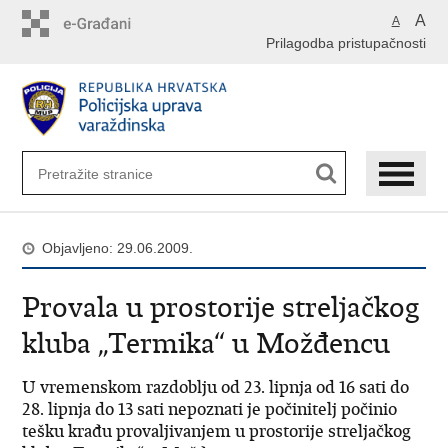
Preskoči
A
A
na
Prilagodba pristupačnosti
glavni
sadržaj
Objavljeno: 29.06.2009.
Provala u prostorije streljačkog
kluba „Termika“ u Možđencu
U vremenskom razdoblju od 23. lipnja od 16 sati do
28. lipnja do 13 sati nepoznati je počinitelj počinio
tešku krađu provaljivanjem u prostorije streljačkog