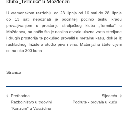
kluba „Termika“ u Možđencu
U vremenskom razdoblju od 23. lipnja od 16 sati do 28. lipnja
do 13 sati nepoznati je počinitelj počinio tešku krađu
provaljivanjem u prostorije streljačkog kluba „Termika“ u
Možđencu, na način što je nasilno otvorio ulazna vrata streljane
i drugih prostorija te pokušao provaliti u metalnu kasu, dok je iz
rashladnog frižidera otuđio pivo i vino.
Materijalna štete cijeni
se na oko 300 kuna.
Stranica
Prethodna
Sljedeća
Razbojništvo u trgovini
Podrute - provala u kuću
"Konzum" u Varaždinu