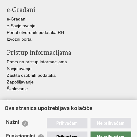
stranicu
na
na
na
e-Građani
Facebooku
Twitteru
Google
+
e-Građani
e-Savjetovanja
Portal otvorenih podataka RH
Izvozni portal
Pristup informacijama
Pravo na pristup informacijama
Savjetovanje
Zaštita osobnih podataka
Zapošljavanje
Školovanje
Važne poveznice
Ova stranica upotrebljava kolačiće
Ministarstvo unutarnjih poslova
Sindikati
Nužni
Prihvaćam
Ne prihvaćam
Udruge
Dom zdravlja MUP-a
Funkcionalni
Prihvaćam
Ne prihvaćam