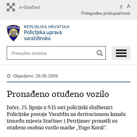
Preskoči
A
A
na
Prilagodba pristupačnosti
glavni
sadržaj
Objavljeno: 26.06.2009.
Pronađeno otuđeno vozilo
Jučer, 25. lipnja u 9.15 sati policijski službenici
Policijske postaje Varaždin na derivacionom kanalu
između mjesta Sračinec i Petrijanec pronašli su
otuđeno osobno vozilo marke „Yugo Koral“.