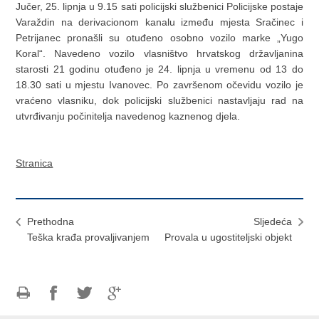
Jučer, 25. lipnja u 9.15 sati policijski službenici Policijske postaje
Varaždin na derivacionom kanalu između mjesta Sračinec i
Petrijanec pronašli su otuđeno osobno vozilo marke „Yugo
Koral“.
Navedeno vozilo vlasništvo hrvatskog državljanina
starosti 21 godinu otuđeno je 24. lipnja u vremenu od 13 do
18.30 sati u mjestu Ivanovec.
Po završenom očevidu vozilo je
vraćeno vlasniku, dok policijski službenici nastavljaju rad na
utvrđivanju počinitelja navedenog kaznenog djela.
Stranica
Prethodna
Sljedeća
Teška krađa provaljivanjem
Provala u ugostiteljski objekt
Ispiši
Podijeli
Podijeli
Podijeli