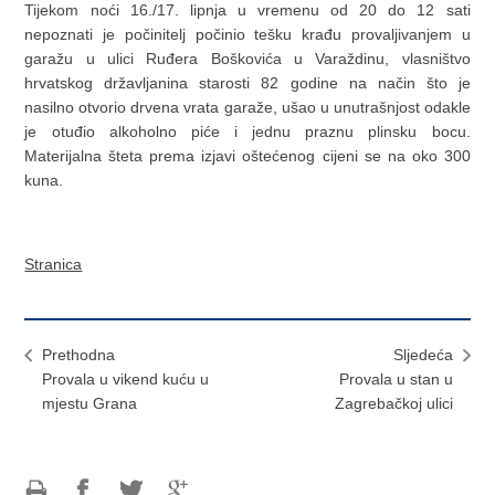
Tijekom noći 16./17. lipnja u vremenu od 20 do 12 sati
nepoznati je počinitelj počinio tešku krađu provaljivanjem u
garažu u ulici Ruđera Boškovića u Varaždinu, vlasništvo
hrvatskog državljanina starosti 82 godine na način što je
nasilno otvorio drvena vrata garaže, ušao u unutrašnjost odakle
je otuđio alkoholno piće i jednu praznu plinsku bocu.
Materijalna šteta prema izjavi oštećenog cijeni se na oko 300
kuna.
Stranica
Prethodna
Sljedeća
Provala u vikend kuću u
Provala u stan u
mjestu Grana
Zagrebačkoj ulici