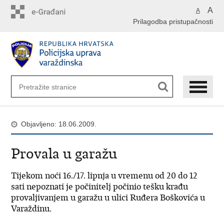
Preskoči
A
A
na
Prilagodba pristupačnosti
glavni
sadržaj
Objavljeno: 18.06.2009.
Provala u garažu
Tijekom noći 16./17. lipnja u vremenu od 20 do 12
sati nepoznati je počinitelj počinio tešku krađu
provaljivanjem u garažu u ulici Ruđera Boškovića u
Varaždinu.