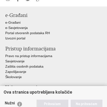
Ispiši
Podijeli
Podijeli
Podijeli
stranicu
na
na
na
e-Građani
Facebooku
Twitteru
Google
+
e-Građani
e-Savjetovanja
Portal otvorenih podataka RH
Izvozni portal
Pristup informacijama
Pravo na pristup informacijama
Savjetovanje
Zaštita osobnih podataka
Zapošljavanje
Školovanje
Važne poveznice
Ova stranica upotrebljava kolačiće
Ministarstvo unutarnjih poslova
Sindikati
Nužni
Prihvaćam
Ne prihvaćam
Udruge