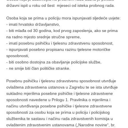
državni ispit u roku od šest mjeseci od isteka probnog rada.
Osoba koja se prima u policiju mora ispunjavati sljedeće uvjete:
- imati hrvatsko državljanstvo,
- biti mlađa od 30 godina, kod prvog zaposlenja, ako se prima
na radno mjesto srednje stručne spreme,
- imati posebnu psihičku i tjelesnu zdravstvenu sposobnost,
- ispunjavati posebno propisanu razinu tjelesne motoričke
sposobnosti,
- biti osobno dostojna za obavljanje policijske službe,
- ne smije biti član političke stranke.
Posebnu psihičku i tjelesnu zdravstvenu sposobnost utvrđuje
ovlaštena zdravstvena ustanova u Zagrebu te se ista utvrđuje
sukladno mjerilima posebne psihičke i tjelesne zdravstvene
sposobnosti navedene u Prilogu 1. Pravilnika o mjerilima i
načinu utvrđivanja posebne psihičke i tjelesne zdravstvene
sposobnosti za osobu koja se prima u policiju i policijskog
službenika te sastavu i načinu rada zdravstvenih komisija u
ovlaštenim zdravstvenim ustanovama („Narodne novine“, br.