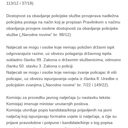
113/12 i 37/18).
Dostojnost za obavljanje policijske službe provjerava nadležna
policijska postaja na način koji je propisan Pravilnikom o načinu
obavljanja provjere osobne dostojnosti za obavljanje policijske
službe („Narodne novine“ br. 98/12).
Natjecati se mogu i osobe koje nemaju položen državni ispit
odgovarajuće razine, uz obvezu polaganja državnog ispita
sukladno članku 99. Zakona o državnim službenicima, odnosno
članku 50. stavku 3. Zakona o policiji.
Natjecati se mogu i osobe koje nemaju zvanje policajac ili viši
policajac, uz obvezu ispunjavanja uvjeta iz članka 8. Uredbe o
policijskim zvanjima („Narodne novine“ br. 7/22 i 149/22).
Komisiju za provedbu javnog natječaja (u nastavku teksta:
Komisija) imenuje ministar unutarnjih poslova.
Komisija utvrđuje popis kandidata/kinja prijavljenih na javni
natječaj koji ispunjavaju formalne uvjete iz natječaja, a čije su
prijave pravodobne i potpune i kandidate/kinje s tog popisa