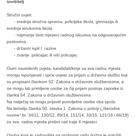
izvršitelj
Stručni uvjeti:
- srednja stručna sprema, policijska škola, gimnazija ili
srednja strukovna škola
- najmanje šest mjeseci radnog iskustva na odgovarajućim
poslovima
- državni ispit I. razine
- zvanje: policajac ili viši policajac
Osim navedenih uvjeta, kandidati/kinje za sva radna mjesta
moraju ispunjavati i opće uvjete za prijam u državnu službu koji
su propisani člankom 52. Zakona o državnim službenicima, a
ne mogu biti primljene osobe za čiji prijam postoje zapreke iz
članka 54. Zakona o državnim službenicima.
Na natječaj se mogu prijaviti punoljetne osobe oba spola.
Na temelju članka 50. stavka 1. Zakona o policiji („Narodne
novine“ br. 34/11, 130/12, 89/14, 151/14, 33/15, 121/16 i 66/19)
za sva radna mjesta probni rad traje 6 mjeseci.
Osoba koja je zadovoljila na probnom radu dužna je položiti