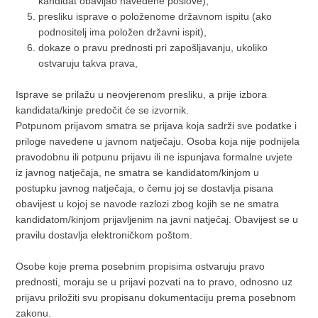
kandidat obavljao navedene poslove),
presliku isprave o položenome državnom ispitu (ako
podnositelj ima položen državni ispit),
dokaze o pravu prednosti pri zapošljavanju, ukoliko
ostvaruju takva prava,
Isprave se prilažu u neovjerenom presliku, a prije izbora
kandidata/kinje predočit će se izvornik.
Potpunom prijavom smatra se prijava koja sadrži sve podatke i
priloge navedene u javnom natječaju. Osoba koja nije podnijela
pravodobnu ili potpunu prijavu ili ne ispunjava formalne uvjete
iz javnog natječaja, ne smatra se kandidatom/kinjom u
postupku javnog natječaja, o čemu joj se dostavlja pisana
obavijest u kojoj se navode razlozi zbog kojih se ne smatra
kandidatom/kinjom prijavljenim na javni natječaj. Obavijest se u
pravilu dostavlja elektroničkom poštom.
Osobe koje prema posebnim propisima ostvaruju pravo
prednosti, moraju se u prijavi pozvati na to pravo, odnosno uz
prijavu priložiti svu propisanu dokumentaciju prema posebnom
zakonu.