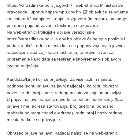
https://varazdinska-policija.gov.hr/
i web-stranici Ministarstva
pravosuđa i uprave
https://mpu.gov.hr/
objavit će se vrijeme
i mjesto održavanja testiranja i razgovora (intervjua), najmanje
pet dana prije održavanja testiranja i razgovora.
Na web-stranici Policijske uprave varaždinske
https://varazdinska-policija.gov.hr/
objavit će se opis poslova i
podaci o plaći radnih mjesta koja se popunjavaju ovim javnim
natječajem, sadržaj i način testiranja, te pravni izvori za
pripremanje kandidata za testiranje istovremeno s objavom
javnog natječaja.
Kandidati/kinje koji se prijavljuju za više radnih mjesta,
podnose jednu prijavu na javni natječaj u kojoj su obvezni
navesti redni broj i naziv radnog mjesta za koje se prijavljuju.
U prijavi na javni natječaj navode se podaci podnositelja/ljice
prijave (ime, adresa stanovanja, broj telefona, odnosno
mobitela po mogućnosti e-adresa), redni broj i naziv radnog
mjesta na koje se prijavljuje.
Obrazac prijave na javni natječaj nalazi se na web-stranici