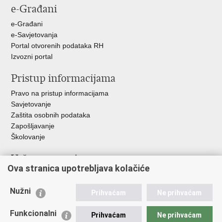
e-Građani
Facebooku
Twitteru
Google
+
e-Građani
e-Savjetovanja
Portal otvorenih podataka RH
Izvozni portal
Pristup informacijama
Pravo na pristup informacijama
Savjetovanje
Zaštita osobnih podataka
Zapošljavanje
Školovanje
Važne poveznice
Ova stranica upotrebljava kolačiće
Ministarstvo unutarnjih poslova
Sindikati
Nužni
Prihvaćam
Ne prihvaćam
Udruge
Dom zdravlja MUP-a
Funkcionalni
Prihvaćam
Ne prihvaćam
Policijska akademija