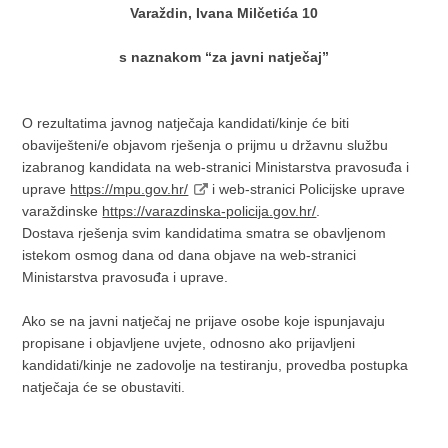
Varaždin, Ivana Milčetića 10
s naznakom “za javni natječaj”
O rezultatima javnog natječaja kandidati/kinje će biti
obaviješteni/e objavom rješenja o prijmu u državnu službu
izabranog kandidata na web-stranici Ministarstva pravosuđa i
uprave
https://mpu.gov.hr/
i web-stranici Policijske uprave
varaždinske
https://varazdinska-policija.gov.hr/
.
Dostava rješenja svim kandidatima smatra se obavljenom
istekom osmog dana od dana objave na web-stranici
Ministarstva pravosuđa i uprave.
Ako se na javni natječaj ne prijave osobe koje ispunjavaju
propisane i objavljene uvjete, odnosno ako prijavljeni
kandidati/kinje ne zadovolje na testiranju, provedba postupka
natječaja će se obustaviti.