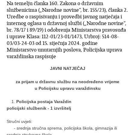
Na temelju članka 160. Zakona o državnim
službenicima („Narodne novine“, br. 155/23), članka 2.
Uredbe o raspisivanju i provedbi javnog natječaja i
internog oglasa u državnoj službi („Narodne novine“,
br. 78/17 i 89/19) i odobrenja Ministarstva pravosuđa
i uprave Klasa: 112-01/23-01/1473, Urbroj: 514-08-
03/03-24-03 od 15. siječnja 2024. godine
Ministarstvo unutarnjih poslova, Policijska uprava
varaždinska raspisuje
JAVNI NATJEČAJ
za prijam u državnu službu na neodređeno vrijeme
u Policijsku upravu varaždinsku
Policijska postaja Varaždin
policijski službenik - 1 izvršitelj
Stručni uvjeti:
- srednja stručna sprema, policijska škola, gimnazija ili
srednja strukovna škola