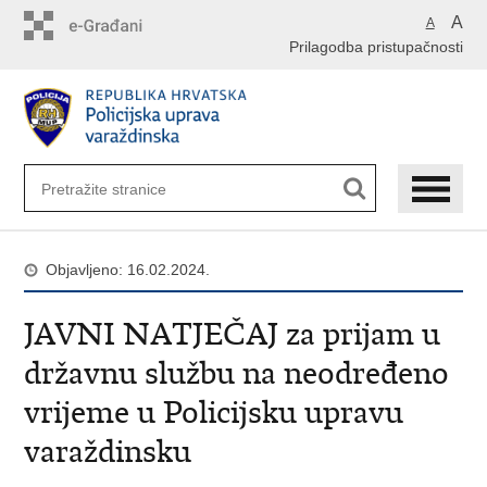
Preskoči
A
A
na
Prilagodba pristupačnosti
glavni
sadržaj
Objavljeno: 16.02.2024.
JAVNI NATJEČAJ za prijam u
državnu službu na neodređeno
vrijeme u Policijsku upravu
varaždinsku