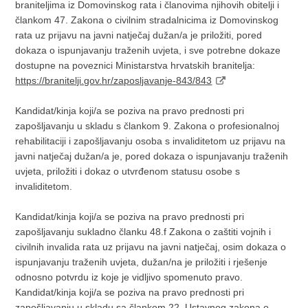
braniteljima iz Domovinskog rata i članovima njihovih obitelji i
člankom 47. Zakona o civilnim stradalnicima iz Domovinskog
rata uz prijavu na javni natječaj dužan/a je priložiti, pored
dokaza o ispunjavanju traženih uvjeta, i sve potrebne dokaze
dostupne na poveznici Ministarstva hrvatskih branitelja:
https://branitelji.gov.hr/zaposljavanje-843/843
Kandidat/kinja koji/a se poziva na pravo prednosti pri
zapošljavanju u skladu s člankom 9. Zakona o profesionalnoj
rehabilitaciji i zapošljavanju osoba s invaliditetom uz prijavu na
javni natječaj dužan/a je, pored dokaza o ispunjavanju traženih
uvjeta, priložiti i dokaz o utvrđenom statusu osobe s
invaliditetom.
Kandidat/kinja koji/a se poziva na pravo prednosti pri
zapošljavanju sukladno članku 48.f Zakona o zaštiti vojnih i
civilnih invalida rata uz prijavu na javni natječaj, osim dokaza o
ispunjavanju traženih uvjeta, dužan/na je priložiti i rješenje
odnosno potvrdu iz koje je vidljivo spomenuto pravo.
Kandidat/kinja koji/a se poziva na pravo prednosti pri
zapošljavanju u skladu sa člankom 22. Ustavnog zakona o