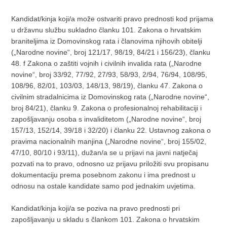
Kandidat/kinja koji/a može ostvariti pravo prednosti kod prijama
u državnu službu sukladno članku 101. Zakona o hrvatskim
braniteljima iz Domovinskog rata i članovima njihovih obitelji
(„Narodne novine“, broj 121/17, 98/19, 84/21 i 156/23), članku
48. f Zakona o zaštiti vojnih i civilnih invalida rata („Narodne
novine“, broj 33/92, 77/92, 27/93, 58/93, 2/94, 76/94, 108/95,
108/96, 82/01, 103/03, 148/13, 98/19), članku 47. Zakona o
civilnim stradalnicima iz Domovinskog rata („Narodne novine“,
broj 84/21), članku 9. Zakona o profesionalnoj rehabilitaciji i
zapošljavanju osoba s invaliditetom („Narodne novine“, broj
157/13, 152/14, 39/18 i 32/20) i članku 22. Ustavnog zakona o
pravima nacionalnih manjina („Narodne novine“, broj 155/02,
47/10, 80/10 i 93/11), dužan/a se u prijavi na javni natječaj
pozvati na to pravo, odnosno uz prijavu priložiti svu propisanu
dokumentaciju prema posebnom zakonu i ima prednost u
odnosu na ostale kandidate samo pod jednakim uvjetima.
Kandidat/kinja koji/a se poziva na pravo prednosti pri
zapošljavanju u skladu s člankom 101. Zakona o hrvatskim