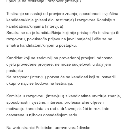
upućuje na testiranje i razgovor (intervju).
Testiranje se sastoji od provjere znanja, sposobnosti i vještina
kandidata/kinja (pisani dio testiranja) i razgovora Komisije s
kandidatima/kinjama (intervjua).
Smatra se da je kandidat/kinja koji nije pristupio/la testiranju ili
razgovoru, povukao/la prijavu na javni natječaj i više se ne
smatra kandidatom/kinjom u postupku.
Kandidat koji ne zadovolji na provedenoj provjeri, odnosno
dijelu provedene provjere, ne može sudjelovati u daljnjem
postupku.
Na razgovor (intervju) pozvat će se kandidati koji su ostvarili
ukupno najviše bodova na testiranju.
Komisija u razgovoru (intervjuu) s kandidatima utvrđuje znanja,
sposobnosti i vještine, interese, profesionalne ciljeve i
motivaciju kandidata za rad u državnoj službi te rezultate
ostvarene u njihovu dosadašnjem radu.
Na web-stranici Policijske uprave varaždinske