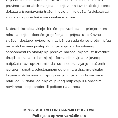
pravima nacionalnih manjina uz prijavu na javni natječaj, pored
dokaza o ispunjavanju traženih uvjeta, nije dužan/a dokazivati
svoj status pripadnika nacionalne manjine.
Izabrani kandidati/kinje bit će pozvani da u primjerenom
roku, a prije donošenja rješenja o prijmu u državnu
službu, dostave uvjerenje nadležnog suda da se protiv nje/ga
ne vodi kazneni postupak, uvjerenje o zdravstvenoj
sposobnosti za obavljanje poslova radnog mjesta te izvornike
drugih dokaza o ispunjenju formalnih uvjeta iz javnog
natječaja, uz upozorenje da se nedostavljanje traženih
isprava smatra odustajanjem od prijma u državnu službu.
Prijave s dokazima o ispunjavanju uvjeta podnose se u
roku od 8 dana od objave javnog natječaja u Narodnim
novinama, neposredno ili poštom na adresu:
MINISTARSTVO UNUTARNJIH POSLOVA
Policijska uprava varaždinska