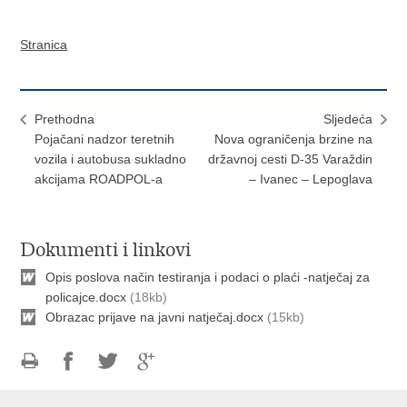
Stranica
Prethodna
Sljedeća
Pojačani nadzor teretnih
Nova ograničenja brzine na
vozila i autobusa sukladno
državnoj cesti D-35 Varaždin
akcijama ROADPOL-a
– Ivanec – Lepoglava
Dokumenti i linkovi
Opis poslova način testiranja i podaci o plaći -natječaj za
policajce.docx
(18kb)
Obrazac prijave na javni natječaj.docx
(15kb)
Ispiši
Podijeli
Podijeli
Podijeli
stranicu
na
na
na