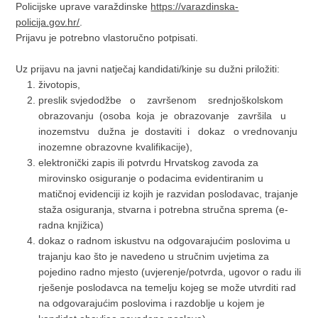
Policijske uprave varaždinske
https://varazdinska-
policija.gov.hr/
.
Prijavu je potrebno vlastoručno potpisati.
Uz prijavu na javni natječaj kandidati/kinje su dužni priložiti:
životopis,
preslik svjedodžbe o završenom srednjoškolskom
obrazovanju (osoba koja je obrazovanje završila u
inozemstvu dužna je dostaviti i dokaz o vrednovanju
inozemne obrazovne kvalifikacije),
elektronički zapis ili potvrdu Hrvatskog zavoda za
mirovinsko osiguranje o podacima evidentiranim u
matičnoj evidenciji iz kojih je razvidan poslodavac, trajanje
staža osiguranja, stvarna i potrebna stručna sprema (e-
radna knjižica)
dokaz o radnom iskustvu na odgovarajućim poslovima u
trajanju kao što je navedeno u stručnim uvjetima za
pojedino radno mjesto (uvjerenje/potvrda, ugovor o radu ili
rješenje poslodavca na temelju kojeg se može utvrditi rad
na odgovarajućim poslovima i razdoblje u kojem je