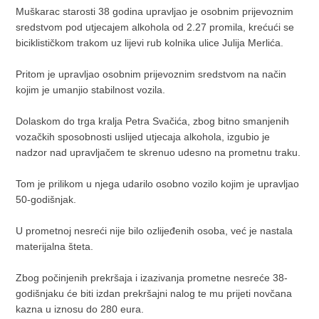
Muškarac starosti 38 godina upravljao je osobnim prijevoznim
sredstvom pod utjecajem alkohola od 2.27 promila, krećući se
biciklističkom trakom uz lijevi rub kolnika ulice Julija Merlića.
Pritom je upravljao osobnim prijevoznim sredstvom na način
kojim je umanjio stabilnost vozila.
Dolaskom do trga kralja Petra Svačića, zbog bitno smanjenih
vozačkih sposobnosti uslijed utjecaja alkohola, izgubio je
nadzor nad upravljačem te skrenuo udesno na prometnu traku.
Tom je prilikom u njega udarilo osobno vozilo kojim je upravljao
50-godišnjak.
U prometnoj nesreći nije bilo ozlijeđenih osoba, već je nastala
materijalna šteta.
Zbog počinjenih prekršaja i izazivanja prometne nesreće 38-
godišnjaku će biti izdan prekršajni nalog te mu prijeti novčana
kazna u iznosu do 280 eura.