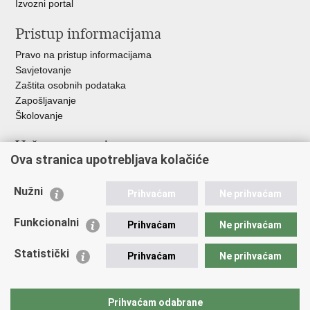
Izvozni portal
Pristup informacijama
Pravo na pristup informacijama
Savjetovanje
Zaštita osobnih podataka
Zapošljavanje
Školovanje
Važne poveznice
Ova stranica upotrebljava kolačiće
Ministarstvo unutarnjih poslova
Sindikati
Nužni
Prihvaćam
Ne prihvaćam
Udruge
Dom zdravlja MUP-a
Funkcionalni
Prihvaćam
Ne prihvaćam
Policijska akademija
Muzej policije
Statistički
Prihvaćam
Ne prihvaćam
Zaklada policijske solidarnosti
Centar za forenzična ispitivanja, istraživanja i vještačenja "Ivan
Vučetić"
Prihvaćam odabrane
Policijske uprave