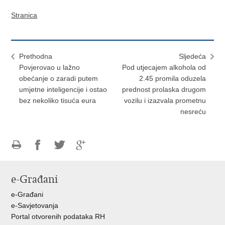
Stranica
Prethodna
Sljedeća
Povjerovao u lažno
Pod utjecajem alkohola od
obećanje o zaradi putem
2.45 promila oduzela
umjetne inteligencije i ostao
prednost prolaska drugom
bez nekoliko tisuća eura
vozilu i izazvala prometnu
nesreću
Ispiši
Podijeli
Podijeli
Podijeli
stranicu
na
na
na
e-Građani
Facebooku
Twitteru
Google
+
e-Građani
e-Savjetovanja
Portal otvorenih podataka RH