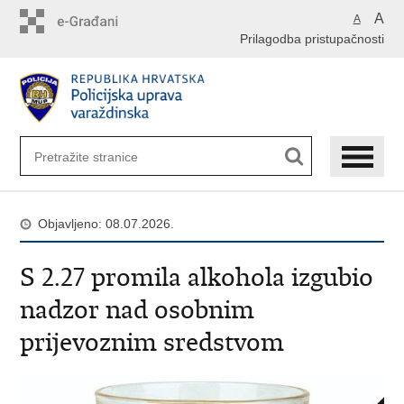
Preskoči
A
A
na
Prilagodba pristupačnosti
glavni
sadržaj
Objavljeno: 08.07.2026.
S 2.27 promila alkohola izgubio
nadzor nad osobnim
prijevoznim sredstvom