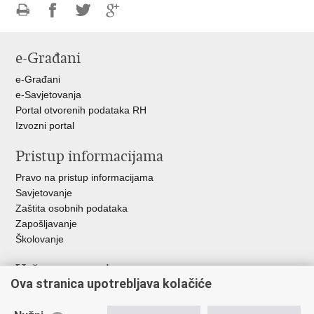
Ispiši
Podijeli
Podijeli
Podijeli
stranicu
na
na
na
e-Građani
Facebooku
Twitteru
Google
+
e-Građani
e-Savjetovanja
Portal otvorenih podataka RH
Izvozni portal
Pristup informacijama
Pravo na pristup informacijama
Savjetovanje
Zaštita osobnih podataka
Zapošljavanje
Školovanje
Važne poveznice
Ova stranica upotrebljava kolačiće
Ministarstvo unutarnjih poslova
Sindikati