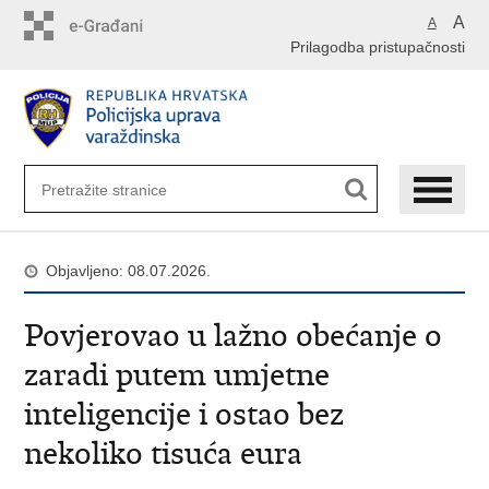
Preskoči
A
A
na
Prilagodba pristupačnosti
glavni
sadržaj
Objavljeno: 08.07.2026.
Povjerovao u lažno obećanje o
zaradi putem umjetne
inteligencije i ostao bez
nekoliko tisuća eura