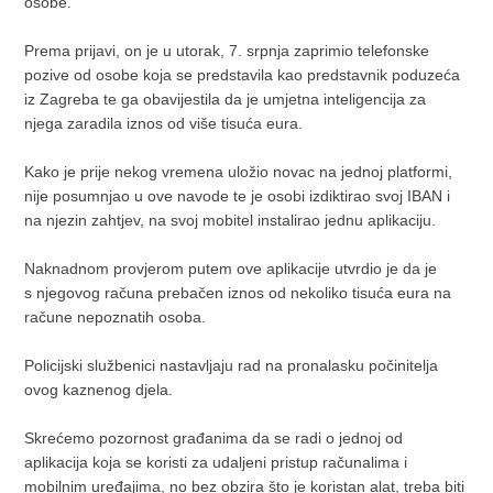
osobe.
Prema prijavi, on je u utorak, 7. srpnja zaprimio telefonske
pozive od osobe koja se predstavila kao predstavnik poduzeća
iz Zagreba te ga obavijestila da je umjetna inteligencija za
njega zaradila iznos od više tisuća eura.
Kako je prije nekog vremena uložio novac na jednoj platformi,
nije posumnjao u ove navode te je osobi izdiktirao svoj IBAN i
na njezin zahtjev, na svoj mobitel instalirao jednu aplikaciju.
Naknadnom provjerom putem ove aplikacije utvrdio je da je
s njegovog računa prebačen iznos od nekoliko tisuća eura na
račune nepoznatih osoba.
Policijski službenici nastavljaju rad na pronalasku počinitelja
ovog kaznenog djela.
Skrećemo pozornost građanima da se radi o jednoj od
aplikacija koja se koristi za udaljeni pristup računalima i
mobilnim uređajima, no bez obzira što je koristan alat, treba biti