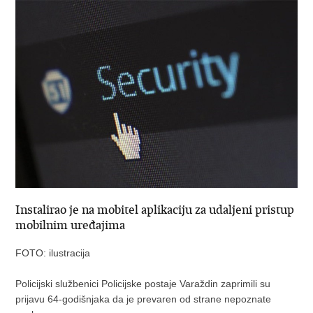
Instalirao je na mobitel aplikaciju za udaljeni pristup
mobilnim uređajima
FOTO: ilustracija
Policijski službenici Policijske postaje Varaždin zaprimili su
prijavu 64-godišnjaka da je prevaren od strane nepoznate