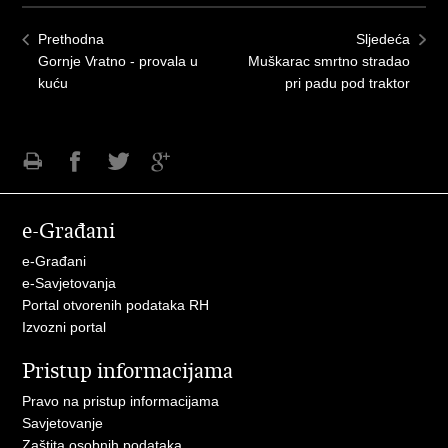
Prethodna
Sljedeća
Gornje Vratno - provala u
Muškarac smrtno stradao
kuću
pri padu pod traktor
Ispiši
Podijeli
Podijeli
Podijeli
stranicu
na
na
na
e-Građani
Facebooku
Twitteru
Google
+
e-Građani
e-Savjetovanja
Portal otvorenih podataka RH
Izvozni portal
Pristup informacijama
Pravo na pristup informacijama
Savjetovanje
Zaštita osobnih podataka