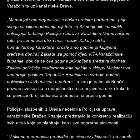
Varaždin te uz kanal rijeke Drave.
„Memorijal smo organizirali s našim brojnim partnerima, prije
svega sa ciljem odavanja pijeteta za 37 poginulih i nestalih
policajaca tadašnje Policijske uprave Varaždin u Domovinskom
ratu, po čemu ova utrka nosi i naziv. Kako je utrka
humanitarnog karaktera, prošle smo godine prikupljena
sredstva donirali Zakladi za pomoć djeci VITA Varaždinske
županije, dok će se ove godine prikupljena sredstva donirati
Zakladi policijske solidarnosti koja djeluje u sklopu Ministarstva
unutarnjih poslova Republike Hrvatske sa svrhom pomoći
policijskim službenicima u potrebi.“
rekao je načelnik Benčić i
pozvao sve koji su u mogućnosti da se prijave na utrku kako bi
se povećao broj sudionika u odnosu na prošlu godinu.
Policijski službenik iz Ureda načelnika Policijske uprave
varaždinske Dražen Krtanjek predstavio je konkretnu realizaciju
svih utrka koje se planiraju, kao i sve popratne aktivnosti.
“
U sklopu memorijala predviđen je cijeli niz aktivnosti, od samih