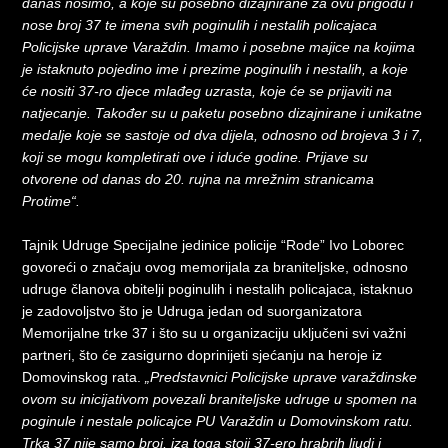
danas nosimo, a koje su posebno dizajnirane za ovu prigodu i
nose broj 37 te imena svih poginulih i nestalih policajaca
Policijske uprave Varaždin. Imamo i posebne majice na kojima
je istaknuto pojedino ime i prezime poginulih i nestalih, a koje
će nositi 37-ro djece mlađeg uzrasta, koje će se prijaviti na
natjecanje. Također su u paketu posebno dizajnirane i unikatne
medalje koje se sastoje od dva dijela, odnosno od brojeva 3 i 7,
koji se mogu kompletirati ove i iduće godine. Prijave su
otvorene od danas do 20. rujna na mrežnim stranicama
Protime“.
Tajnik Udruge Specijalne jedinice policije “Rode” Ivo Loborec
govoreći o značaju ovog memorijala za braniteljske, odnosno
udruge članova obitelji poginulih i nestalih policajaca, istaknuo
je zadovoljstvo što je Udruga jedan od suorganizatora
Memorijalne trke 37 i što su u organizaciju uključeni svi važni
partneri, što će zasigurno doprinijeti sjećanju na heroje iz
Domovinskog rata.
„Predstavnici Policijske uprave varaždinske
ovom su inicijativom povezali braniteljske udruge u spomen na
poginule i nestale policajce PU Varaždin u Domovinskom ratu.
Trka 37 nije samo broj, iza toga stoji 37-ero hrabrih ljudi i