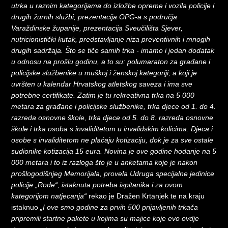
utrka u raznim kategorijama do izložbe opreme i vozila policije i
drugih žurnih službi, prezentacija OPG-a s područja
Varaždinske županije, prezentacija Sveučilišta Sjever,
nutricionistički kutak, predstavljanje niza preventivnih i mnogih
drugih sadržaja. Što se tiče samih trka - imamo i jedan dodatak
u odnosu na prošlu godinu, a to su: polumaraton za građane i
policijske službenike u muškoj i ženskoj kategoriji, a koji je
uvršten u kalendar Hrvatskog atletskog saveza i ima sve
potrebne certifikate. Zatim je tu rekreativna trka na 5 000
metara za građane i policijske službenike, trka djece od 1. do 4.
razreda osnovne škole, trka djece od 5. do 8. razreda osnovne
škole i trka osoba s invaliditetom u invalidskim kolicima. Djeca i
osobe s invaliditetom ne plaćaju kotizaciju, dok je za sve ostale
sudionike kotizacija 15 eura. Novina je ove godine hodanje na 5
000 metara i to iz razloga što je u anketama koje je nakon
prošlogodišnjeg Memorijala, provela Udruga specijalne jedinice
policije „Rode“, istaknuta potreba ispitanika i za ovom
kategorijom natjecanja“
rekao je Dražen Krtanjek te na kraju
istaknuo
„I ove smo godine za prvih 500 prijavljenih trkača
pripremili startne pakete u kojima su majice koje evo ovdje