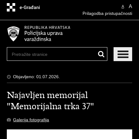
Preskoči
A
A
na
Prilagodba pristupačnosti
glavni
sadržaj
Objavljeno: 01.07.2026.
Najavljen memorijal
"Memorijalna trka 37"
Galerija fotografija