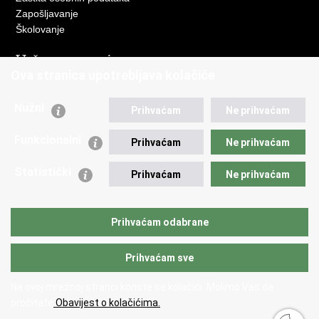
Zapošljavanje
Školovanje
Važne poveznice
Ova stranica upotrebljava kolačiće
Ministarstvo unutarnjih poslova
Sindikati
Nužni
Prihvaćam
Ne prihvaćam
Udruge
Dom zdravlja MUP-a
Funkcionalni
Prihvaćam
Ne prihvaćam
Policijska akademija
Muzej policije
Statistički
Prihvaćam
Ne prihvaćam
Zaklada policijske solidarnosti
Centar za forenzična ispitivanja, istraživanja i vještačenja "Ivan
Vučetić"
Prihvaćam odabrane
Policijske uprave
Prihvaćam sve
Povratak na vrh
Na ovoj mrežnoj stranci koriste se kolačići. Molimo Vas da
Copyright © 2026 Policijska uprava varaždinska.
Uvjeti korištenja
.
Izjava o
pročitate
Obavijest o kolačićima.
pristupačnosti
.