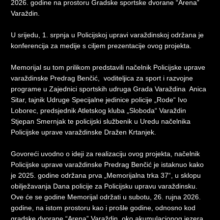
2026. godine na prostoru Gradske sportske dvorane “Arena”
Varaždin.
U srijedu, 1. srpnja u Policijskoj upravi varaždinskoj održana je
konferencija za medije s ciljem prezentacije ovog projekta.
Memorijal su tom prilikom predstavili načelnik Policijske uprave
varaždinske Predrag Benčić, voditeljica za sport i razvojne
programe u Zajednici sportskih udruga Grada Varaždina Anica
Sitar, tajnik Udruge Specijalne jedinice policije „Rode“ Ivo
Loborec, predsjednik Atletskog kluba „Sloboda“ Varaždin
Stjepan Smernjak te policijski službenik u Uredu načelnika
Policijske uprave varaždinske Dražen Krtanjek.
Govoreći uvodno o ideji za realizaciju ovog projekta, načelnik
Policijske uprave varaždinske Predrag Benčić je istaknuo kako
je 2025. godine održana prva „Memorijalna trka 37“, u sklopu
obilježavanja Dana policije za Policijsku upravu varaždinsku.
Ove će se godine Memorijal održati u subotu, 26. rujna 2026.
godine, na istom prostoru kao i prošle godine, odnosno kod
gradske dvorane “Arena” Varaždin, oko akumulacionog jezera