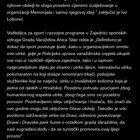
njihove obitelji te stoga posebno cijenimo sudjelovanje u
organizaciji Memorijala i samoj njegovoj ideji.“
zaključio je Ivo
Loborec.
Voditeljica za sport i razvojne programe u Zajednici sportskih
udruga Grada Varaždina Anica Sitar rekla je
„Definitivno je
dokaz da sport povezuje ljude, kako u organizacijskom smislu
ove utrke, gdje je Policijska uprava varaždinska uspjela okupiti
sve nas iz različitih dijelova zajednice, tako i u samom
natjecateljskom dijelu jer imamo i utrke djece, rekreativnu utrku,
polumaraton na koji dolaze renomirani trkači, policijske
službenike koji se natječu, utrku u invalidskim kolicima koja je
jedna od rijetkih u Hrvatskoj. Posebnu pohvalu upućujem zbog
humanitarnog aspekta utrke, zbog čega smo svi posebno
ponosni. Pozdravljamo ideju uključivanja i hodača, što znači da
ove godine mogu biti uključene čitave obitelji. Također je vrlo
pozitivno održavanje utrke na Dravi, odnosno povezivanje
Drave i Dravske park šume s ostatkom grada Varaždina, da
naši sugrađani dođu i da se turistički promovira ovaj lijepi
prostor“.