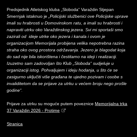
Predsjednik Atletskog kluba „Sloboda“ Varaždin Stjepan
Smernjak istaknuo je
„Policijski službenici ove Policijske uprave
imali su hrabrosti u Domovinskom ratu, a imali su hrabrosti i
napraviti utrku oko Varaždinskog jezera. Svi mi sportaši smo
zazirali od ideje utrke oko jezera i kanala i ovom je
organizacijom Memorijala probijena velika nepotrebna razina
straha oko ovog prostora održavanja. Jezero je blagodat koja
do sad nije bila iskorištena i čestitamo na ideji i realizaciji.
Izuzetno sam zadovoljan što Klub „Sloboda“ sudjeluje u
organizaciji istog. Pohvaljujem i ideju hodanja, u što će se
zasigurno uključiti više građana te ujedno pozivam i osobe s
invaliditetom da se prijave za utrku u većem broju nego prošle
godine“.
Prijave za utrku su moguće putem poveznice
Memorijalna trka
37 Varaždin 2026 - Protime
Stranica