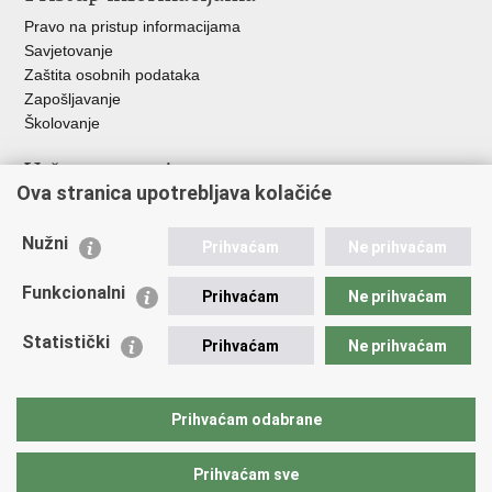
Pravo na pristup informacijama
Savjetovanje
Zaštita osobnih podataka
Zapošljavanje
Školovanje
Važne poveznice
Ova stranica upotrebljava kolačiće
Ministarstvo unutarnjih poslova
Sindikati
Nužni
Prihvaćam
Ne prihvaćam
Udruge
Dom zdravlja MUP-a
Funkcionalni
Prihvaćam
Ne prihvaćam
Policijska akademija
Muzej policije
Statistički
Prihvaćam
Ne prihvaćam
Zaklada policijske solidarnosti
Centar za forenzična ispitivanja, istraživanja i vještačenja "Ivan
Vučetić"
Prihvaćam odabrane
Policijske uprave
Prihvaćam sve