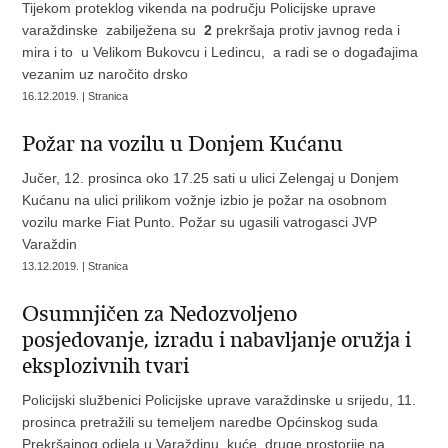
Tijekom proteklog vikenda na području Policijske uprave
varaždinske zabilježena su
2
prekršaja protiv javnog reda i
mira i to u Velikom Bukovcu i Ledincu, a radi se o događajima
vezanim uz naročito drsko
16.12.2019. | Stranica
Požar na vozilu u Donjem Kućanu
Jučer, 12. prosinca oko 17.25 sati u ulici Zelengaj u Donjem
Kućanu na ulici prilikom vožnje izbio je požar na osobnom
vozilu marke Fiat Punto. Požar su ugasili vatrogasci JVP
Varaždin
13.12.2019. | Stranica
Osumnjičen za Nedozvoljeno
posjedovanje, izradu i nabavljanje oružja i
eksplozivnih tvari
Policijski službenici Policijske uprave varaždinske u srijedu, 11.
prosinca pretražili su temeljem naredbe Općinskog suda
Prekršajnog odjela u Varaždinu, kuće, druge prostorije na