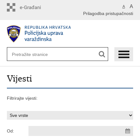
Preskoči
A
A
na
Prilagodba pristupačnosti
glavni
sadržaj
Vijesti
Filtrirajte vijesti:
Od: