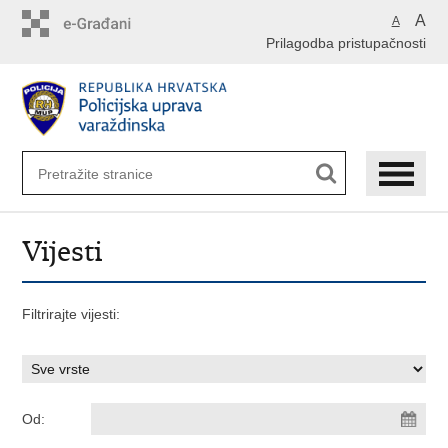
Preskoči
A
A
na
Prilagodba pristupačnosti
glavni
sadržaj
Vijesti
Filtrirajte vijesti:
Od: