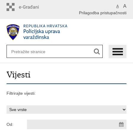
Preskoči
A
A
na
Prilagodba pristupačnosti
glavni
sadržaj
Vijesti
Filtrirajte vijesti:
Od: