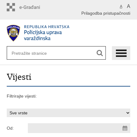
Preskoči
A
A
na
Prilagodba pristupačnosti
glavni
sadržaj
Vijesti
Filtrirajte vijesti:
Od: