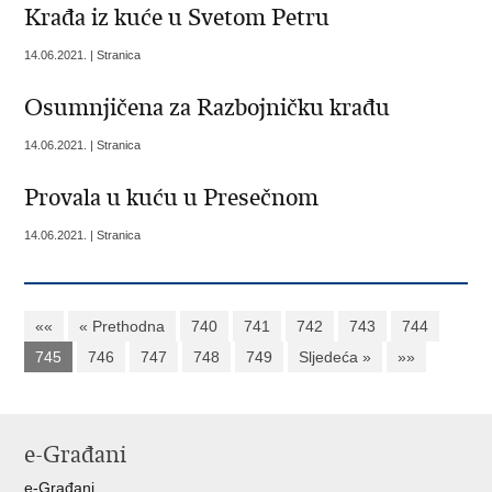
Krađa iz kuće u Svetom Petru
14.06.2021. | Stranica
Osumnjičena za Razbojničku krađu
14.06.2021. | Stranica
Provala u kuću u Presečnom
14.06.2021. | Stranica
««
« Prethodna
740
741
742
743
744
745
746
747
748
749
Sljedeća »
»»
e-Građani
e-Građani