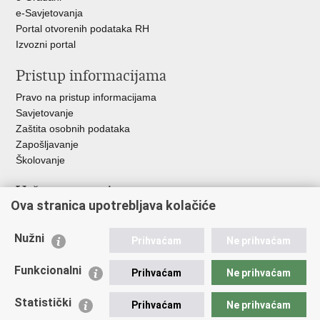
e-Savjetovanja
Portal otvorenih podataka RH
Izvozni portal
Pristup informacijama
Pravo na pristup informacijama
Savjetovanje
Zaštita osobnih podataka
Zapošljavanje
Školovanje
Važne poveznice
Ova stranica upotrebljava kolačiće
Ministarstvo unutarnjih poslova
Sindikati
Nužni
Prihvaćam
Ne prihvaćam
Udruge
Dom zdravlja MUP-a
Funkcionalni
Prihvaćam
Ne prihvaćam
Policijska akademija
Muzej policije
Statistički
Prihvaćam
Ne prihvaćam
Zaklada policijske solidarnosti