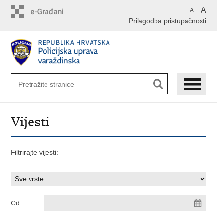
Preskoči
A
A
na
Prilagodba pristupačnosti
glavni
sadržaj
Vijesti
Filtrirajte vijesti:
Od: