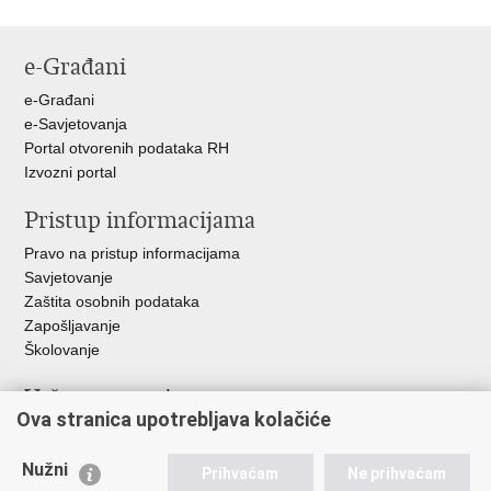
e-Građani
e-Građani
e-Savjetovanja
Portal otvorenih podataka RH
Izvozni portal
Pristup informacijama
Pravo na pristup informacijama
Savjetovanje
Zaštita osobnih podataka
Zapošljavanje
Školovanje
Važne poveznice
Ova stranica upotrebljava kolačiće
Ministarstvo unutarnjih poslova
Sindikati
Nužni
Prihvaćam
Ne prihvaćam
Udruge