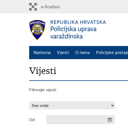
Preskoči
na
glavni
sadržaj
Naslovna
Vijesti
O nama
Policijske postaj
Vijesti
Filtrirajte vijesti:
Od: