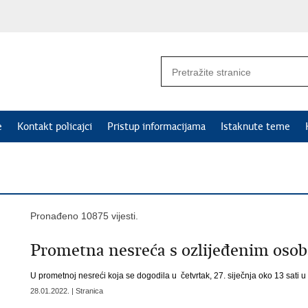
e
Kontakt policajci
Pristup informacijama
Istaknute teme
Pronađeno 10875 vijesti.
Prometna nesreća s ozlijeđenim oso
U prometnoj nesreći koja se dogodila u četvrtak, 27. siječnja oko 13 sati u
28.01.2022. | Stranica