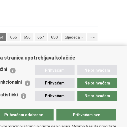
54
655
656
657
658
Sljedeća »
»»
a stranica upotrebljava kolačiće
ažne poveznice
žni
Prihvaćam
Ne prihvaćam
istarstvo unutarnjih poslova
dikati
nkcionalni
Prihvaćam
Ne prihvaćam
ruge
 zdravlja MUP-a
atistički
Prihvaćam
Ne prihvaćam
icijska akademija
ej policije
lada policijske solidarnosti
Prihvaćam odabrane
Prihvaćam sve
tar za forenzična ispitivanja, istraživanja i vještačenja
an Vučetić"
ovoj mrežnoj stranci koriste se kolačići. Molimo Vas da pročitate