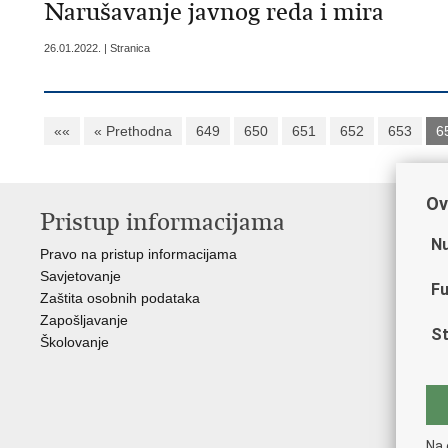
Narušavanje javnog reda i mira
26.01.2022. | Stranica
««
« Prethodna
649
650
651
652
653
6
Ov
Pristup informacijama
V
Nu
Pravo na pristup informacijama
Min
Savjetovanje
Sin
Fu
Zaštita osobnih podataka
Ud
Zapošljavanje
Dom
St
Školovanje
Pol
Muz
Zak
Cen
"Iv
Na 