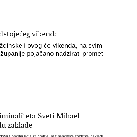
dstojećeg vikenda
raždinske i ovog će vikenda, na svim
županije pojačano nadzirati promet
iminaliteta Sveti Mihael
du zaklade
ova i općina koje su dodijelile financijska sredstva Zakladi