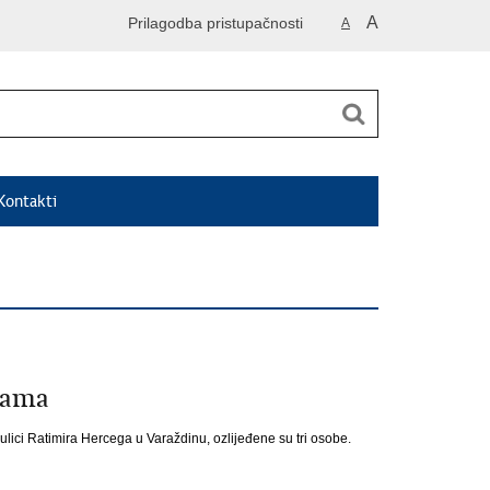
A
Prilagodba pristupačnosti
A
Kontakti
bama
 ulici Ratimira Hercega u Varaždinu, ozlijeđene su tri osobe.