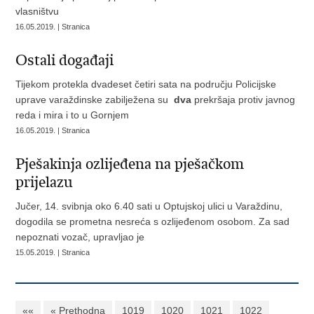
vlasništvu
16.05.2019. | Stranica
Ostali događaji
Tijekom protekla dvadeset četiri sata na području Policijske
uprave varaždinske zabilježena su
dva
prekršaja protiv javnog
reda i mira i to u Gornjem
16.05.2019. | Stranica
Pješakinja ozlijeđena na pješačkom
prijelazu
Jučer, 14. svibnja oko 6.40 sati u Optujskoj ulici u Varaždinu,
dogodila se prometna nesreća s ozlijeđenom osobom. Za sad
nepoznati vozač, upravljao je
15.05.2019. | Stranica
««
« Prethodna
1019
1020
1021
1022