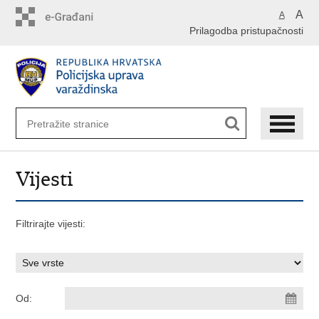
Preskoči
A
A
na
Prilagodba pristupačnosti
glavni
sadržaj
Vijesti
Filtrirajte vijesti:
Od: