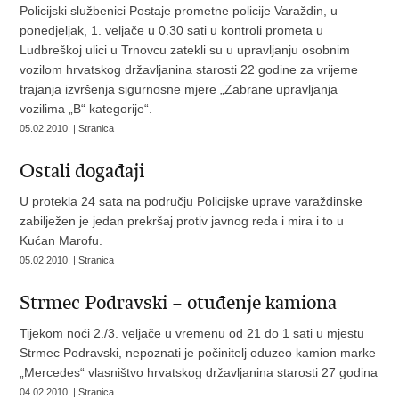
Policijski službenici Postaje prometne policije Varaždin, u
ponedjeljak, 1. veljače u 0.30 sati u kontroli prometa u
Ludbreškoj ulici u Trnovcu zatekli su u upravljanju osobnim
vozilom hrvatskog državljanina starosti 22 godine za vrijeme
trajanja izvršenja sigurnosne mjere „Zabrane upravljanja
vozilima „B“ kategorije“.
05.02.2010. | Stranica
Ostali događaji
U protekla 24 sata na području Policijske uprave varaždinske
zabilježen je jedan prekršaj protiv javnog reda i mira i to u
Kućan Marofu.
05.02.2010. | Stranica
Strmec Podravski – otuđenje kamiona
Tijekom noći 2./3. veljače u vremenu od 21 do 1 sati u mjestu
Strmec Podravski, nepoznati je počinitelj oduzeo kamion marke
„Mercedes“ vlasništvo hrvatskog državljanina starosti 27 godina
04.02.2010. | Stranica