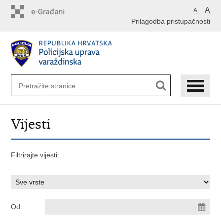
Preskoči
A
A
na
Prilagodba pristupačnosti
glavni
sadržaj
Vijesti
Filtrirajte vijesti:
Od: