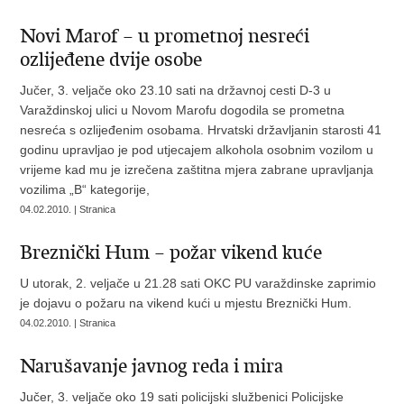
Novi Marof – u prometnoj nesreći
ozlijeđene dvije osobe
Jučer, 3. veljače oko 23.10 sati na državnoj cesti D-3 u
Varaždinskoj ulici u Novom Marofu dogodila se prometna
nesreća s ozlijeđenim osobama. Hrvatski državljanin starosti 41
godinu upravljao je pod utjecajem alkohola osobnim vozilom u
vrijeme kad mu je izrečena zaštitna mjera zabrane upravljanja
vozilima „B“ kategorije,
04.02.2010. | Stranica
Breznički Hum – požar vikend kuće
U utorak, 2. veljače u 21.28 sati OKC PU varaždinske zaprimio
je dojavu o požaru na vikend kući u mjestu Breznički Hum.
04.02.2010. | Stranica
Narušavanje javnog reda i mira
Jučer, 3. veljače oko 19 sati policijski službenici Policijske