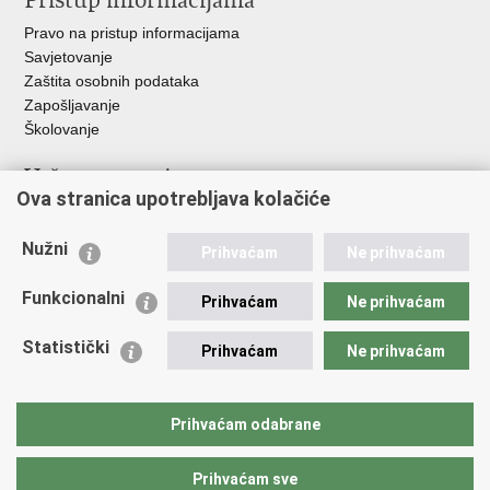
Pristup informacijama
Pravo na pristup informacijama
Savjetovanje
Zaštita osobnih podataka
Zapošljavanje
Školovanje
Važne poveznice
Ova stranica upotrebljava kolačiće
Ministarstvo unutarnjih poslova
Sindikati
Nužni
Prihvaćam
Ne prihvaćam
Udruge
Dom zdravlja MUP-a
Funkcionalni
Prihvaćam
Ne prihvaćam
Policijska akademija
Muzej policije
Statistički
Prihvaćam
Ne prihvaćam
Zaklada policijske solidarnosti
Centar za forenzična ispitivanja, istraživanja i vještačenja "Ivan
Vučetić"
Prihvaćam odabrane
Policijske uprave
Prihvaćam sve