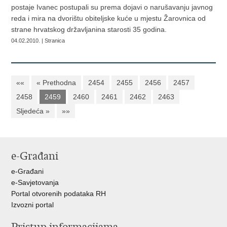
postaje Ivanec postupali su prema dojavi o narušavanju javnog
reda i mira na dvorištu obiteljske kuće u mjestu Žarovnica od
strane hrvatskog državljanina starosti 35 godina.
04.02.2010. | Stranica
««
« Prethodna
2454
2455
2456
2457
2458
2459
2460
2461
2462
2463
Sljedeća »
»»
e-Građani
e-Građani
e-Savjetovanja
Portal otvorenih podataka RH
Izvozni portal