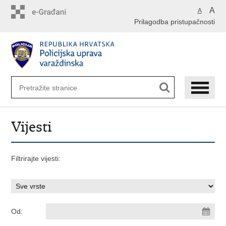
Preskoči
A
A
na
Prilagodba pristupačnosti
glavni
sadržaj
Vijesti
Filtrirajte vijesti:
Od: