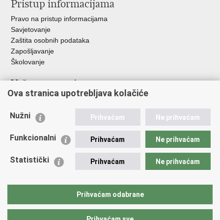
Pristup informacijama
Pravo na pristup informacijama
Savjetovanje
Zaštita osobnih podataka
Zapošljavanje
Školovanje
Važne poveznice
Ova stranica upotrebljava kolačiće
Ministarstvo unutarnjih poslova
Sindikati
Nužni
Prihvaćam
Ne prihvaćam
Udruge
Dom zdravlja MUP-a
Funkcionalni
Prihvaćam
Ne prihvaćam
Policijska akademija
Muzej policije
Statistički
Prihvaćam
Ne prihvaćam
Zaklada policijske solidarnosti
Centar za forenzična ispitivanja, istraživanja i vještačenja "Ivan
Vučetić"
Prihvaćam odabrane
Policijske uprave
Prihvaćam sve