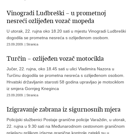
Vinogradi Ludbreški – u prometnoj
nesreći ozlijeđen vozač mopeda
U utorak, 22. rujna oko 18.20 sati u mjestu Vinogradi Ludbreški
dogodila se prometna nesreća s ozlijeđenom osobom.
23.09.2009. | Stranica
Turčin – ozlijeđen vozač motocikla
Jučer, 22. rujna, oko 18.45 sati u ulici Vladimira Nazora u
Turčinu dogodila se prometna nesreća s ozlijeđenom osobom.
Hrvatski državljanin starosti 58 godina upravljao je motociklom
iz smjera Gornjeg Kneginca
23.09.2009. | Stranica
Izigravanje zabrana iz sigurnosnih mjera
Policijski službenici Postaje granične policije Varaždin, u utorak,
22. rujna u 9.30 sati na Međunarodnom cestovnom graničnom
prijelazu prilikom izlazne granične kontrole zatekli su u