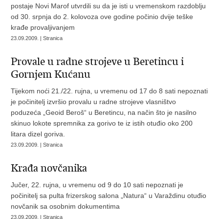
postaje Novi Marof utvrdili su da je isti u vremenskom razdoblju
od 30. srpnja do 2. kolovoza ove godine počinio dvije teške
krađe provaljivanjem
23.09.2009. | Stranica
Provale u radne strojeve u Beretincu i
Gornjem Kućanu
Tijekom noći 21./22. rujna, u vremenu od 17 do 8 sati nepoznati
je počinitelj izvršio provalu u radne strojeve vlasništvo
poduzeća „Geoid Beroš“ u Beretincu, na način što je nasilno
skinuo lokote spremnika za gorivo te iz istih otuđio oko 200
litara dizel goriva.
23.09.2009. | Stranica
Krađa novčanika
Jučer, 22. rujna, u vremenu od 9 do 10 sati nepoznati je
počinitelj sa pulta frizerskog salona „Natura“ u Varaždinu otuđio
novčanik sa osobnim dokumentima
23.09.2009. | Stranica