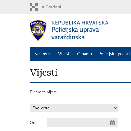
Preskoči
na
glavni
sadržaj
Naslovna
Vijesti
O nama
Policijske postaj
Vijesti
Filtrirajte vijesti:
Od: