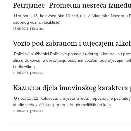
Petrijanec- Prometna nesreća između o
U subotu, 13. kolovoza oko 10 sati, u Ulici Vladimira Nazora u
osobnog vozila i bicikliste.
16.08.2011. | Stranica
Vozio pod zabranom i utjecajem alko
Policijski službenici Policijske postaje Ludbreg u kontroli su pr
ulici u Bukovcu, u upravljanju osobnim vozilom pod utjecajem al
Ludbreškog.
16.08.2011. | Stranica
Kaznena djela imovinskog karaktera 
U noći 11./12. kolovoza, u mjestu Greda, nepoznati je počinitelj 
otuđio veću količinu cigareta i drugih različitih artikala.
16.08.2011. | Stranica