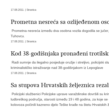
17.08.2011. | Stranica
Prometna nesreća sa ozlijeđenom o
Prometna nesreća između dva osobna vozila dogodila se jučer, 
Tuhovcu.
17.08.2011. | Stranica
Kod 38-godišnjaka pronađeni trotilsk
Radi sumnje da ilegalno posjeduje oružje i streljivo, policijski sl
kriminalističko istraživanje nad 38-godišnjakom iz Lepoglave
17.08.2011. | Stranica
Sa stupova Hrvatskih željeznica rezal
Policijski službenici Policijske uprave varaždinske dovršili su kr
ludbreškog područja, starosti između 19 i 48 godina, za koje s
kolovoza počinili kazneno djelo Teške krađe na štetu Hrvatskih ž