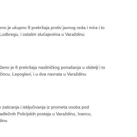
o je ukupno 9 prekršaja protiv javnog reda i mira i to
 Ludbregu, i ostalim slučajevima u Varaždinu
no je 8 prekršaja nasilničkog ponašanja u obitelji i to
incu, Lepoglavi, i u dva navrata u Varaždinu
 zaticanja i isključivanja iz prometa osoba pod
adležnih Policijskih postaja u Varaždinu, Ivancu,
dinu