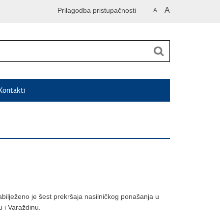
A
Prilagodba pristupačnosti
A
Kontakti
bilježeno je šest prekršaja nasilničkog ponašanja u
u i Varaždinu.