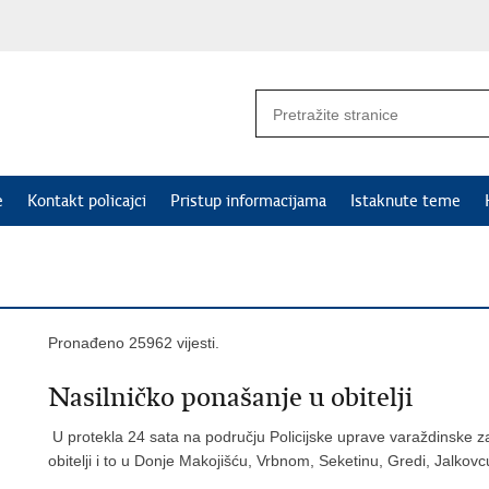
e
Kontakt policajci
Pristup informacijama
Istaknute teme
Pronađeno 25962 vijesti.
Nasilničko ponašanje u obitelji
U protekla 24 sata na području Policijske uprave varaždinske za
obitelji i to u Donje Makojišću, Vrbnom, Seketinu, Gredi, Jalkovc