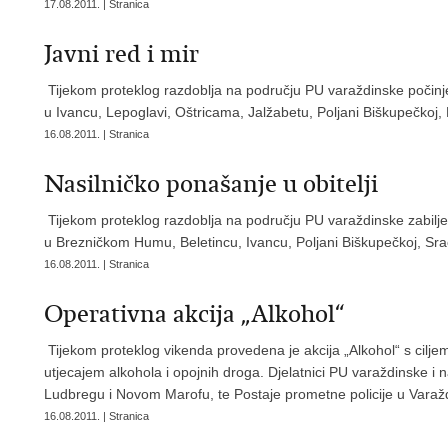
17.08.2011. | Stranica
Javni red i mir
Tijekom proteklog razdoblja na području PU varaždinske počinjen
u Ivancu, Lepoglavi, Oštricama, Jalžabetu, Poljani Biškupečkoj,
16.08.2011. | Stranica
Nasilničko ponašanje u obitelji
Tijekom proteklog razdoblja na području PU varaždinske zabilježe
u Brezničkom Humu, Beletincu, Ivancu, Poljani Biškupečkoj, Srač
16.08.2011. | Stranica
Operativna akcija „Alkohol“
Tijekom proteklog vikenda provedena je akcija „Alkohol“ s ciljem
utjecajem alkohola i opojnih droga. Djelatnici PU varaždinske i n
Ludbregu i Novom Marofu, te Postaje prometne policije u Varaž
16.08.2011. | Stranica