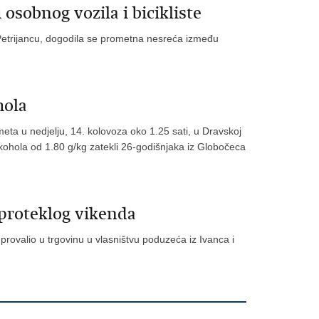
sobnog vozila i bicikliste
 Petrijancu, dogodila se prometna nesreća između
hola
ometa u nedjelju, 14. kolovoza oko 1.25 sati, u Dravskoj
kohola od 1.80 g/kg zatekli 26-godišnjaka iz Globočeca
proteklog vikenda
provalio u trgovinu u vlasništvu poduzeća iz Ivanca i