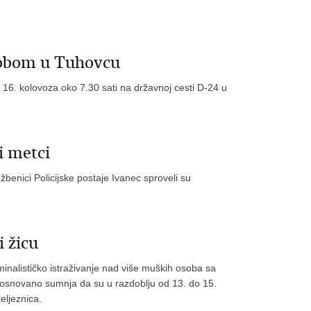
sobom u Tuhovcu
16. kolovoza oko 7.30 sati na državnoj cesti D-24 u
i metci
užbenici Policijske postaje Ivanec sproveli su
i žicu
iminalističko istraživanje nad više muških osoba sa
e osnovano sumnja da su u razdoblju od 13. do 15.
eljeznica.