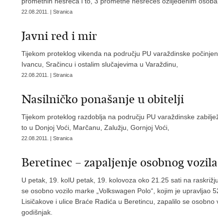
prometnih nesreća i to, 3 prometne nesrećes ozlijeđenim osob
22.08.2011. | Stranica
Javni red i mir
Tijekom proteklog vikenda na području PU varaždinske počinjeno 
Ivancu, Sračincu i ostalim slučajevima u Varaždinu,
22.08.2011. | Stranica
Nasilničko ponašanje u obitelji
Tijekom proteklog razdoblja na području PU varaždinske zabilježe
to u Donjoj Voći, Marčanu, Zalužju, Gornjoj Voći,
22.08.2011. | Stranica
Beretinec – zapaljenje osobnog vozil
U petak, 19. kolU petak, 19. kolovoza oko 21.25 sati na raskrižju
se osobno vozilo marke „Volkswagen Polo“, kojim je upravljao 52
Lisičakove i ulice Braće Radića u Beretincu, zapalilo se osobno
godišnjak.