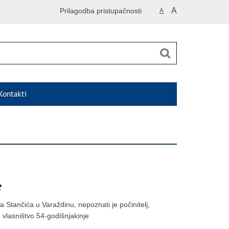
A
Prilagodba pristupačnosti
A
Kontakti
e
 Stančića u Varaždinu, nepoznati je počinitelj,
e vlasništvo 54-godišnjakinje