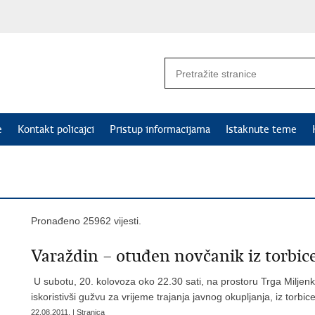
e
Kontakt policajci
Pristup informacijama
Istaknute teme
Pronađeno 25962 vijesti.
Varaždin – otuđen novčanik iz torbic
U subotu, 20. kolovoza oko 22.30 sati, na prostoru Trga Miljenka
iskoristivši gužvu za vrijeme trajanja javnog okupljanja, iz torbic
22.08.2011. | Stranica