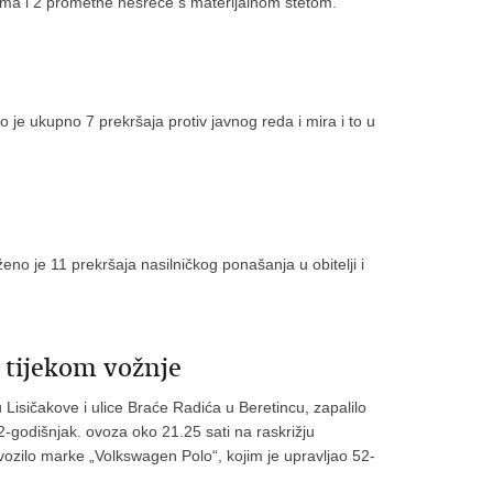
ama i 2 prometne nesreće s materijalnom štetom.
je ukupno 7 prekršaja protiv javnog reda i mira i to u
no je 11 prekršaja nasilničkog ponašanja u obitelji i
a tijekom vožnje
 Lisičakove i ulice Braće Radića u Beretincu, zapalilo
-godišnjak. ovoza oko 21.25 sati na raskrižju
 vozilo marke „Volkswagen Polo“, kojim je upravljao 52-