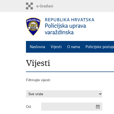
Preskoči
na
glavni
sadržaj
Naslovna
Vijesti
O nama
Policijske postaj
Vijesti
Filtrirajte vijesti:
Od: