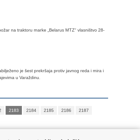
 požar na traktoru marke „Belarus MTZ“ vlasništvo 28-
ilježeno je šest prekršaja protiv javnog reda i mira i
čajevima u Varaždinu.
2
2183
2184
2185
2186
2187