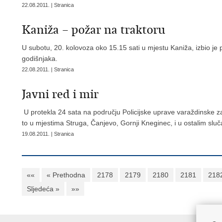
22.08.2011. | Stranica
Kaniža – požar na traktoru
U subotu, 20. kolovoza oko 15.15 sati u mjestu Kaniža, izbio je
godišnjaka.
22.08.2011. | Stranica
Javni red i mir
U protekla 24 sata na području Policijske uprave varaždinske zab
to u mjestima Struga, Čanjevo, Gornji Kneginec, i u ostalim slu
19.08.2011. | Stranica
««
« Prethodna
2178
2179
2180
2181
218
Sljedeća »
»»